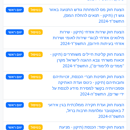
הצעת חוק מס להפחתת גודש התנועה באזור
בטיפול
יוזם ראשי
גוש דן (תיקון - תנאים להחלת המס),
התשפ"ד-2024
הצעת חוק שירות אזרחי (תיקון - שירות
בטיפול
יוזם ראשי
מילואים אזרחי לבוגרי שירות לאומי ושירות
אזרחי בעיתות חירום), התשפ"ד-2024
הצעת חוק קליטת חיילים משוחררים (תיקון -
בטיפול
יוזם ראשי
זכאות משרתי צבא ההגנה לישראל מקרן
"ממדים ללימודים"), התשפ"ד-2024
הצעת חוק חסינות חברי הכנסת, זכויותיהם
בטיפול
יוזם ראשי
וחובותיהם (תיקון - כינוס ועדת האתיקה
וסמכויותיה בקשר למסירת מידע לכנסת על
ידי שרים), התשפ"ה-2024
הצעת חוק ועדת חקירה ממלכתית בגין אירועי
בטיפול
יוזם ראשי
7 באוקטובר ומלחמת חרבות ברזל,
התשפ"ה-2024
הצעת חוק-יסוד: הכנסת (תיקון - מניעת
בטיפול
יוזם ראשי