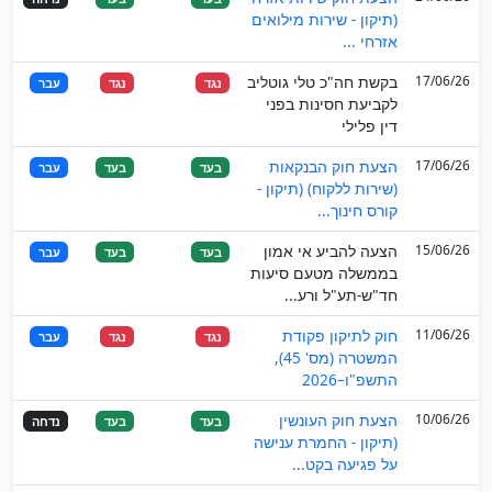
(תיקון - שירות מילואים
אזרחי ...
17/06/26
בקשת חה"כ טלי גוטליב
נגד
נגד
עבר
לקביעת חסינות בפני
דין פלילי
17/06/26
הצעת חוק הבנקאות
בעד
בעד
עבר
(שירות ללקוח) (תיקון -
קורס חינוך...
15/06/26
הצעה להביע אי אמון
בעד
בעד
עבר
בממשלה מטעם סיעות
חד"ש-תע"ל ורע...
11/06/26
חוק לתיקון פקודת
נגד
נגד
עבר
המשטרה (מס' 45),
התשפ"ו–2026
10/06/26
הצעת חוק העונשין
בעד
בעד
נדחה
(תיקון - החמרת ענישה
על פגיעה בקט...