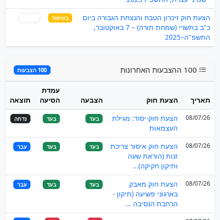
הצעת חוק זיכרון הטבח והנצחת הגבורה ביום
בטיפול
שותף
כ"ב בתשרי (שמחת תורה) – 7 באוקטובר,
התשפ"ה–2025
100 ההצבעות האחרונות
100 הצבעות
עמדת
תאריך
הצעת חוק
הצבעה
הסיעה
תוצאה
08/07/26
הצעת חוק-יסוד: מגילת
בעד
בעד
נדחה
העצמאות
08/07/26
הצעת חוק איסור צריכת
בעד
בעד
עבר
זנות (הוראת שעה
ותיקון חקיקה)...
08/07/26
הצעת חוק מאבק
בעד
בעד
עבר
בארגוני פשיעה (תיקון -
הרחבת הנסיבה ...