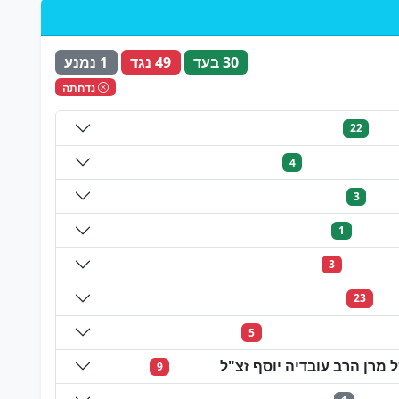
30 בעד
49 נגד
1 נמנע
נדחתה
22
4
3
1
3
23
5
מרן הרב עובדיה יוסף זצ"ל
9