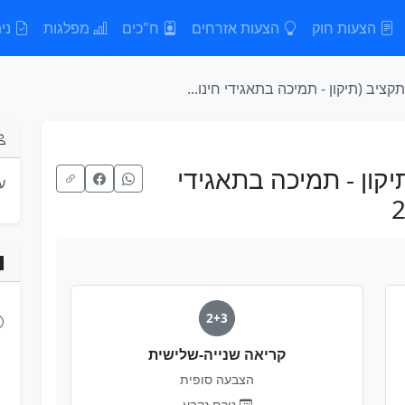
הצעות חוק
הצעות אזרחים
ח"כים
מפלגות
נית
ציב (תיקון - תמיכה בתאגידי חינו...
קון - תמיכה בתאגידי
ע
2+3
קריאה שנייה-שלישית
הצבעה סופית
טרם נקבע