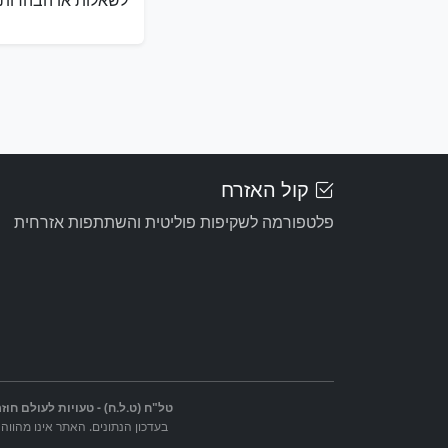
לשאלות או הבהרות ב
קול האזרח
פלטפורמה לשקיפות פוליטית והשתתפות אזרחית
טל"ח (ט.ל.ח) - טעויות לעולם חוזר
בעדכון הנתונים. האתר אינו מהווה 