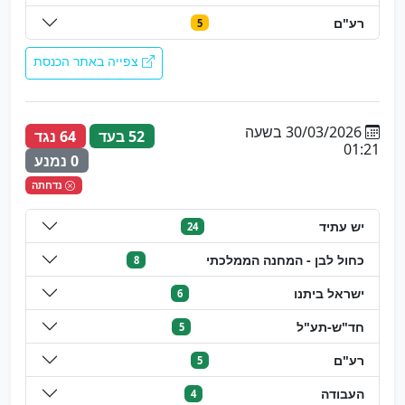
רע"ם
5
צפייה באתר הכנסת
30/03/2026 בשעה
52 בעד
64 נגד
01:21
0 נמנע
נדחתה
יש עתיד
24
כחול לבן - המחנה הממלכתי
8
ישראל ביתנו
6
חד"ש-תע"ל
5
רע"ם
5
העבודה
4