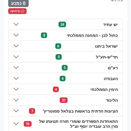
0 נמנע
נדחתה
יש עתיד
24
כחול לבן - המחנה הממלכתי
8
ישראל ביתנו
6
חד"ש-תע"ל
5
רע"ם
5
העבודה
4
הימין הממלכתי
4
הליכוד
31
הציונות הדתית בראשות בצלאל סמוטריץ'
7
התאחדות הספרדים שומרי תורה תנועתו של
10
מרן הרב עובדיה יוסף זצ"ל