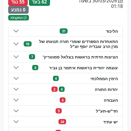
30/03/2026 בשעה
62 בעד
55 נגד
01:18
0 נמנע
התקבלה
הליכוד
31
התאחדות הספרדים שומרי תורה תנועתו של
10
מרן הרב עובדיה יוסף זצ"ל
הציונות הדתית בראשות בצלאל סמוטריץ'
7
עוצמה יהודית בראשות איתמר בן גביר
6
הימין הממלכתי
4
יהדות התורה
2
4
העבודה
4
חד"ש-תע"ל
5
יש עתיד
24