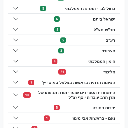
כחול לבן - המחנה הממלכתי
8
ישראל ביתנו
6
חד"ש-תע"ל
5
רע"ם
5
העבודה
3
הימין הממלכתי
4
הליכוד
31
הציונות הדתית בראשות בצלאל סמוטריץ'
7
התאחדות הספרדים שומרי תורה תנועתו של
10
מרן הרב עובדיה יוסף זצ"ל
יהדות התורה
5
נעם - בראשות אבי מעוז
1