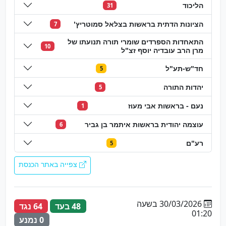
הליכוד
31
הציונות הדתית בראשות בצלאל סמוטריץ'
7
התאחדות הספרדים שומרי תורה תנועתו של
10
מרן הרב עובדיה יוסף זצ"ל
חד"ש-תע"ל
5
יהדות התורה
5
נעם - בראשות אבי מעוז
1
עוצמה יהודית בראשות איתמר בן גביר
6
רע"ם
5
צפייה באתר הכנסת
30/03/2026 בשעה
48 בעד
64 נגד
01:20
0 נמנע