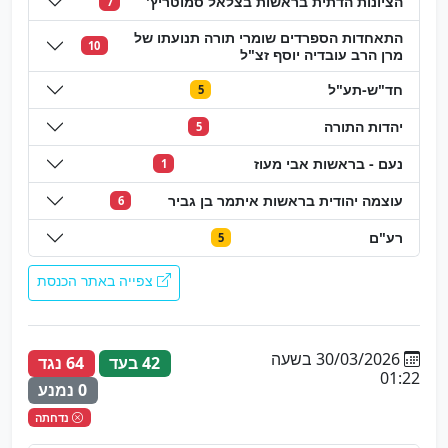
הציונות הדתית בראשות בצלאל סמוטריץ'
7
התאחדות הספרדים שומרי תורה תנועתו של
10
מרן הרב עובדיה יוסף זצ"ל
חד"ש-תע"ל
5
יהדות התורה
5
נעם - בראשות אבי מעוז
1
עוצמה יהודית בראשות איתמר בן גביר
6
רע"ם
5
צפייה באתר הכנסת
30/03/2026 בשעה
42 בעד
64 נגד
01:22
0 נמנע
נדחתה