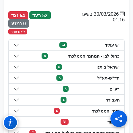
30/03/2026 בשעה
52 בעד
64 נגד
01:16
0 נמנע
נדחתה
יש עתיד
24
כחול לבן - המחנה הממלכתי
8
ישראל ביתנו
6
חד"ש-תע"ל
5
רע"ם
5
העבודה
4
הימין הממלכתי
4
הליכוד
31
הציונות הדתית בראשות בצלאל סמוטריץ'
7