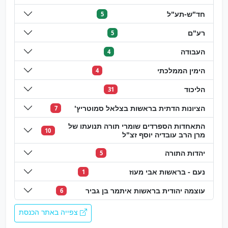
חד"ש-תע"ל
5
רע"ם
5
העבודה
4
הימין הממלכתי
4
הליכוד
31
הציונות הדתית בראשות בצלאל סמוטריץ'
7
התאחדות הספרדים שומרי תורה תנועתו של
10
מרן הרב עובדיה יוסף זצ"ל
יהדות התורה
5
נעם - בראשות אבי מעוז
1
עוצמה יהודית בראשות איתמר בן גביר
6
צפייה באתר הכנסת