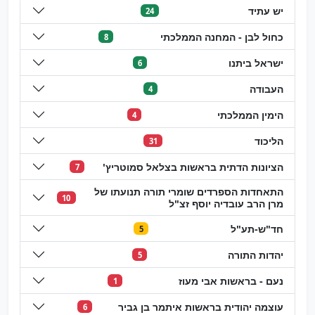
יש עתיד
24
כחול לבן - המחנה הממלכתי
8
ישראל ביתנו
6
העבודה
4
הימין הממלכתי
4
הליכוד
31
הציונות הדתית בראשות בצלאל סמוטריץ'
7
התאחדות הספרדים שומרי תורה תנועתו של
10
מרן הרב עובדיה יוסף זצ"ל
חד"ש-תע"ל
5
יהדות התורה
5
נעם - בראשות אבי מעוז
1
עוצמה יהודית בראשות איתמר בן גביר
6