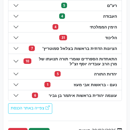
רע"ם
5
העבודה
4
הימין הממלכתי
4
הליכוד
31
הציונות הדתית בראשות בצלאל סמוטריץ'
7
התאחדות הספרדים שומרי תורה תנועתו של
10
מרן הרב עובדיה יוסף זצ"ל
יהדות התורה
5
נעם - בראשות אבי מעוז
1
עוצמה יהודית בראשות איתמר בן גביר
6
צפייה באתר הכנסת