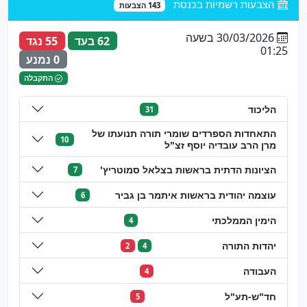
הצבעות רשמיות בכנסת
143 הצבעות
30/03/2026 בשעה
62 בעד
55 נגד
01:25
0 נמנע
התקבלה
הליכוד
31
התאחדות הספרדים שומרי תורה תנועתו של
10
מרן הרב עובדיה יוסף זצ"ל
הציונות הדתית בראשות בצלאל סמוטריץ'
7
עוצמה יהודית בראשות איתמר בן גביר
6
הימין הממלכתי
4
יהדות התורה
2
4
העבודה
4
חד"ש-תע"ל
5