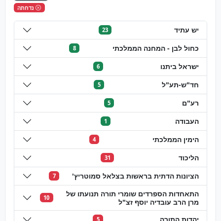
נדחתה
יש עתיד
23
כחול לבן - המחנה הממלכתי
8
ישראל ביתנו
6
חד"ש-תע"ל
5
רע"ם
5
העבודה
1
הימין הממלכתי
4
הליכוד
31
הציונות הדתית בראשות בצלאל סמוטריץ'
7
התאחדות הספרדים שומרי תורה תנועתו של
10
מרן הרב עובדיה יוסף זצ"ל
יהדות התורה
5