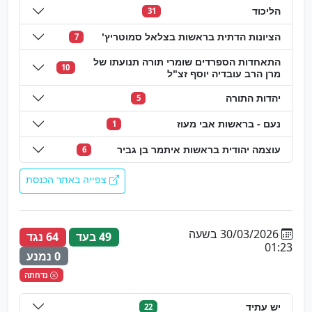
הליכוד
31
הציונות הדתית בראשות בצלאל סמוטריץ'
7
התאחדות הספרדים שומרי תורה תנועתו של
10
מרן הרב עובדיה יוסף זצ"ל
יהדות התורה
5
נעם - בראשות אבי מעוז
1
עוצמה יהודית בראשות איתמר בן גביר
6
צפייה באתר הכנסת
30/03/2026 בשעה
49 בעד
64 נגד
01:23
0 נמנע
נדחתה
יש עתיד
22