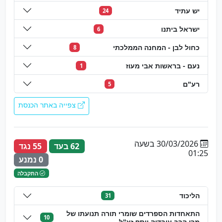
יש עתיד
24
ישראל ביתנו
6
כחול לבן - המחנה הממלכתי
8
נעם - בראשות אבי מעוז
1
רע"ם
5
צפייה באתר הכנסת
30/03/2026 בשעה
62 בעד
55 נגד
01:25
0 נמנע
התקבלה
הליכוד
31
התאחדות הספרדים שומרי תורה תנועתו של
10
מרן הרב עובדיה יוסף זצ"ל