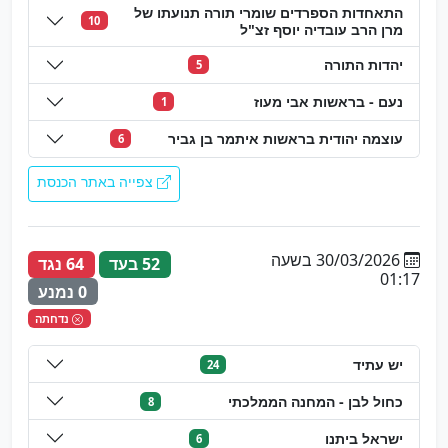
התאחדות הספרדים שומרי תורה תנועתו של
10
מרן הרב עובדיה יוסף זצ"ל
יהדות התורה
5
נעם - בראשות אבי מעוז
1
עוצמה יהודית בראשות איתמר בן גביר
6
צפייה באתר הכנסת
30/03/2026 בשעה
52 בעד
64 נגד
01:17
0 נמנע
נדחתה
יש עתיד
24
כחול לבן - המחנה הממלכתי
8
ישראל ביתנו
6