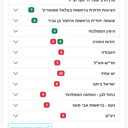
הציונות הדתית בראשות בצלאל סמוטריץ'
7
עוצמה יהודית בראשות איתמר בן גביר
6
הימין הממלכתי
4
יהדות התורה
2
4
העבודה
4
חד"ש-תע"ל
5
יש עתיד
24
ישראל ביתנו
6
כחול לבן - המחנה הממלכתי
8
נעם - בראשות אבי מעוז
1
רע"ם
5
צפייה באתר הכנסת