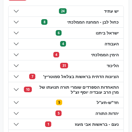
יש עתיד
24
כחול לבן - המחנה הממלכתי
8
ישראל ביתנו
6
העבודה
4
הימין הממלכתי
4
הליכוד
31
הציונות הדתית בראשות בצלאל סמוטריץ'
7
התאחדות הספרדים שומרי תורה תנועתו של
10
מרן הרב עובדיה יוסף זצ"ל
חד"ש-תע"ל
5
יהדות התורה
5
נעם - בראשות אבי מעוז
1