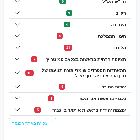
חד"ש-תע"ל
5
רע"ם
5
העבודה
4
הימין הממלכתי
4
הליכוד
31
הציונות הדתית בראשות בצלאל סמוטריץ'
7
התאחדות הספרדים שומרי תורה תנועתו של
10
מרן הרב עובדיה יוסף זצ"ל
יהדות התורה
5
נעם - בראשות אבי מעוז
1
עוצמה יהודית בראשות איתמר בן גביר
6
צפייה באתר הכנסת