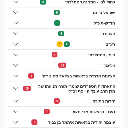
כחול לבן - המחנה הממלכתי
8
ישראל ביתנו
6
חד"ש-תע"ל
5
העבודה
4
רע"ם
1
4
הימין הממלכתי
4
הליכוד
31
הציונות הדתית בראשות בצלאל סמוטריץ'
7
התאחדות הספרדים שומרי תורה תנועתו של
10
מרן הרב עובדיה יוסף זצ"ל
יהדות התורה
5
נעם - בראשות אבי מעוז
1
עוצמה יהודית בראשות איתמר בן גביר
6