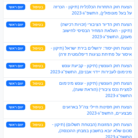
הצעת חוק התחרות הכלכלית (תיקון - הכרזה
בטיפול
יוזם ראשי
על בעל מונופולין), התשפ"ג-2023
הצעת חוק הדיור הציבורי (זכויות רכישה)
בטיפול
יוזם ראשי
(תיקון - העלאת המחיר הבסיסי לחישוב
מענק), התשפ"ג-2023
הצעת חוק-יסוד: ירושלים בירת ישראל (תיקון -
בטיפול
יוזם ראשי
איסור על פתיחת נציגות דיפלומטית זרה)
הצעת חוק העונשין (תיקון - קביעת עונש
בטיפול
יוזם ראשי
מינימום לעבירות יידוי אבנים), התשפ"ג-2023
הצעת חוק העונשין (תיקון - עונש מינימום
בטיפול
יוזם ראשי
למצית נכס ציבורי) (הוראת שעה),
התשפ"ג-2023
הצעת חוק חסינות חיילי צה"ל בארועים
בטיפול
יוזם ראשי
מבצעיים, התשפ"ג-2023
הצעת חוק המזונות (הבטחת תשלום) (תיקון -
בטיפול
יוזם ראשי
סכום שלא יובא בחשבון במבחן ההכנסה),
התשפ"ג-2023