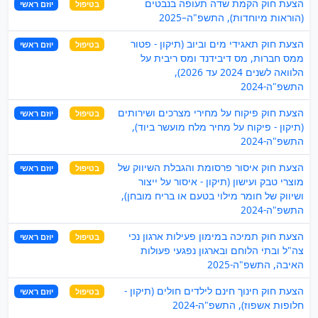
הצעת חוק הקמת שדה תעופה בנבטים
בטיפול
יוזם ראשי
(הוראות מיוחדות), התשפ"ה–2025
הצעת חוק תאגידי מים וביוב (תיקון - פטור
בטיפול
יוזם ראשי
ממס חברות, מס דיבידנד ומס ריבית על
הלוואה לשנים 2024 עד 2026),
התשפ"ה-2024
הצעת חוק פיקוח על מחירי מצרכים ושירותים
בטיפול
יוזם ראשי
(תיקון - פיקוח על מחיר מלח מועשר ביוד),
התשפ"ה-2024
הצעת חוק איסור פרסומת והגבלת השיווק של
בטיפול
יוזם ראשי
מוצרי טבק ועישון (תיקון - איסור על ייצור
ושיווק של חומר מילוי בטעם או בריח מובחן),
התשפ"ה-2024
הצעת חוק תמיכה במימון פעילות ארגון נכי
בטיפול
יוזם ראשי
צה"ל ובתי הלוחם ובארגון נפגעי פעולות
האיבה, התשפ"ה-2025
הצעת חוק חינוך חינם לילדים חולים (תיקון -
בטיפול
יוזם ראשי
חלופות אשפוז), התשפ"ה-2024