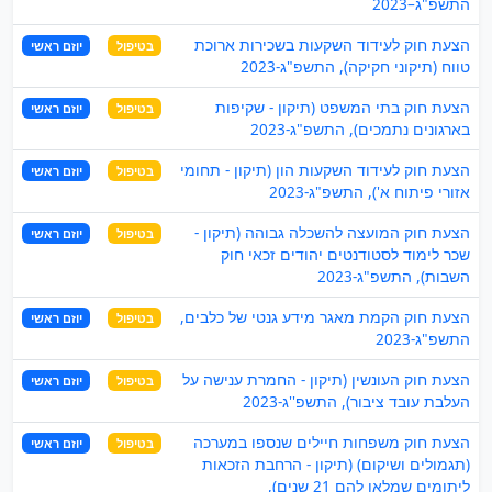
התשפ"ג–2023
הצעת חוק לעידוד השקעות בשכירות ארוכת
בטיפול
יוזם ראשי
טווח (תיקוני חקיקה), התשפ"ג-2023
הצעת חוק בתי המשפט (תיקון - שקיפות
בטיפול
יוזם ראשי
בארגונים נתמכים), התשפ"ג-2023
הצעת חוק לעידוד השקעות הון (תיקון - תחומי
בטיפול
יוזם ראשי
אזורי פיתוח א'), התשפ"ג-2023
הצעת חוק המועצה להשכלה גבוהה (תיקון -
בטיפול
יוזם ראשי
שכר לימוד לסטודנטים יהודים זכאי חוק
השבות), התשפ"ג-2023
הצעת חוק הקמת מאגר מידע גנטי של כלבים,
בטיפול
יוזם ראשי
התשפ"ג-2023
הצעת חוק העונשין (תיקון - החמרת ענישה על
בטיפול
יוזם ראשי
העלבת עובד ציבור), התשפ''ג-2023
הצעת חוק משפחות חיילים שנספו במערכה
בטיפול
יוזם ראשי
(תגמולים ושיקום) (תיקון - הרחבת הזכאות
ליתומים שמלאו להם 21 שנים),