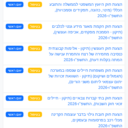
הצעת חוק היועץ המשפטי לממשלה והתובע
בטיפול
יוזם ראשי
הכללי (מינוי, כהונה, תפקידים וסמכויות),
התשפ"ו–2026
הצעת חוק הקמת מאגר מידע גנטי לכלבים
בטיפול
יוזם ראשי
(תיקון - הסמכת מפקחים, אכיפה ועונשין),
התשפ"ו-2026
הצעת חוק העונשין (תיקון - אלימות קבוצתית
בטיפול
יוזם ראשי
כנסיבה מחמירה של רצח והחמרת ענישה על
המתה בקלות דעת), התשפ"ו-2026
הצעת חוק משפחות חיילים שנספו במערכה
בטיפול
יוזם ראשי
(תגמולים ושיקום) (תיקון - השוואת זכויות של
יתום עצמאי ליתום משני הורים),
התשפ"ו-2026
הצעת חוק בתי קברות צבאיים (תיקון - חיילים
בטיפול
יוזם ראשי
זכאי חוק השבות), התשפ"ו-2026
הצעת חוק חובת גילוי בדבר עוצמת הקרינה
בטיפול
יוזם ראשי
מכלי רכב בפרסומות ובעסקים,
התשפ"ו-2026