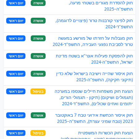
חוק להסדרת מגורים בשטחי מרעה,
אושרה
יוזם ראשי
התשפ"ה–2025
חוק לפיצוי קורבנות טרור (פיצויים לדוגמה),
אושרה
יוזם ראשי
התשפ"ד-2024
חוק מגבלות על חזרתו של מורשע במעשה
אושרה
יוזם ראשי
טרור לסביבת נפגעי העבירה, התשפ"ד-2024
חוק להפסקת פעילות אונר"א בשטח מדינת
אושרה
יוזם ראשי
ישראל, התשפ"ה-2024
חוק איסור שהייה וישיבה בישראל שלא כדין
אושרה
יוזם ראשי
(תיקוני חקיקה), התשפ"ה-2025
הצעת חוק משפחות חיילים שנספו במערכה
בטיפול
יוזם ראשי
(תגמולים ושיקום) (תיקון - תגמולי הורים,
יתומים ואחים שכולים), התשפ"ד-2024
חוק איסור הכחשת אירועי טבח 7 באוקטובר
אושרה
יוזם ראשי
2023 (טבח שמיני עצרת), התשפ"ה–2025
הצעת חוק הכשרות המשפטית
בטיפול
יוזם ראשי
והאפוטרופסות (תיקון - אפוטרופוס לדין),