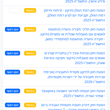
מידע אישי), התשפ"ה-2025
הצעת חוק רמת הגולן (תיקון - פיתוח וחיזוק
בטיפול
שותף
רמת הגולן, וקביעת יום לציון רמת הגולן),
התשפ"ה-2025
הצעת חוק הליכי חקירה והעדה (התאמה
בטיפול
יוזם ראשי
לאנשים עם מוגבלות שכלית או נפשית) (תיקון
- חקירה והעדה מותאמת למתמודדי נפש),
התשפ"ה-2025
הצעת חוק נוכחות עורך דין בחקירת קטינים
בטיפול
יוזם ראשי
ואנשים עם מוגבלות (תיקוני חקיקה והוראת
שעה), התשפ"ו-2025
הצעת חוק לתיקון פקודת התעבורה (אכיפת
בטיפול
יוזם ראשי
עבירות תעבורה על ידי רשויות מקומיות),
התשפ"ו-2026
הצעת חוק הנצחה לאירועי השבעה באוקטובר
בטיפול
יוזם ראשי
- שמיני עצרת, התשפ"ו-2025
הצעת חוק זיכרון הטבח והנצחת הגבורה ביום
בטיפול
יוזם ראשי
כ"ב בתשרי (שמחת תורה) – 7 באוקטובר,