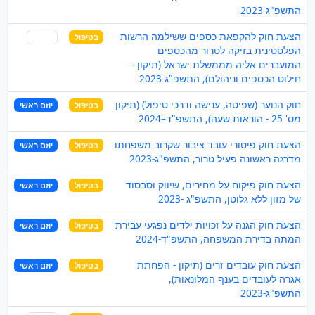
התשפ"ג-2023
הצעת חוק להקפאת כספים ששילמה הרשות
בטיפול
שותף
הפלסטינית בזיקה לטרור מהכספים
המועברים אליה מממשלת ישראל (תיקון -
חילוט הכספים וניהולם), התשפ"ג-2023
חוק הנוער (שפיטה, ענישה ודרכי טיפול) (תיקון
בטיפול
יוזם ראשי
מס' 25 - הוראות שעה), התשפ"ד–2024
הצעת חוק פיטורי עובד ציבור שקרוב משפחתו
בטיפול
יוזם ראשי
מדרגה ראשונה פעיל טרור, התשפ"ג-2023
הצעת חוק פיקוח על מחירים, שיווק וסבסוד
בטיפול
יוזם ראשי
של מזון ללא גלוטן, התשפ"ג -2023
הצעת חוק הגנה על זכויות ילדים נפגעי עבירת
בטיפול
יוזם ראשי
המתה בדירת המשפחה, התשפ"ד-2024
הצעת חוק עובדים זרים (תיקון - הפחתת
בטיפול
יוזם ראשי
אגרה לעובדים בענף המלונאות),
התשפ"ג-2023