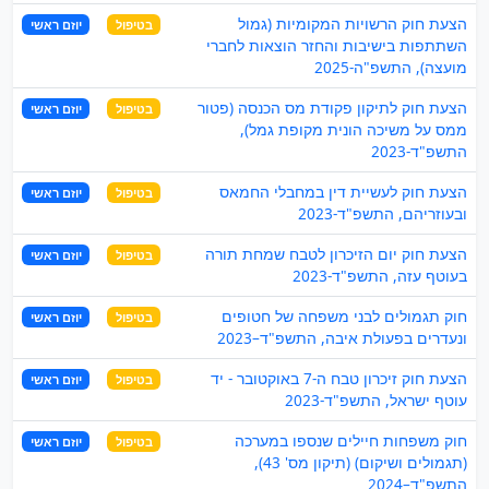
הצעת חוק הרשויות המקומיות (גמול
בטיפול
יוזם ראשי
השתתפות בישיבות והחזר הוצאות לחברי
מועצה), התשפ"ה-2025
הצעת חוק לתיקון פקודת מס הכנסה (פטור
בטיפול
יוזם ראשי
ממס על משיכה הונית מקופת גמל),
התשפ"ד-2023
הצעת חוק לעשיית דין במחבלי החמאס
בטיפול
יוזם ראשי
ובעוזריהם, התשפ"ד-2023
הצעת חוק יום הזיכרון לטבח שמחת תורה
בטיפול
יוזם ראשי
בעוטף עזה, התשפ"ד-2023
חוק תגמולים לבני משפחה של חטופים
בטיפול
יוזם ראשי
ונעדרים בפעולת איבה, התשפ"ד–2023
הצעת חוק זיכרון טבח ה-7 באוקטובר - יד
בטיפול
יוזם ראשי
עוטף ישראל, התשפ"ד-2023
חוק משפחות חיילים שנספו במערכה
בטיפול
יוזם ראשי
(תגמולים ושיקום) (תיקון מס' 43),
התשפ"ד–2024