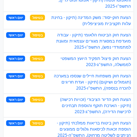
התשפ"ו-2025
הצעת חוק-יסוד: משק המדינה (תיקון - בחינת
בטיפול
יוזם ראשי
עלות תקציבית מוניציפלית)
הצעת חוק הביטוח הלאומי (תיקון - עבודה
בטיפול
יוזם ראשי
מועדפת במסגרת מגורים עצמאית ומוגנת
למתמודדי נפש), התשפ"ו-2025
הצעת חוק פיצול תפקיד היועץ המשפטי
בטיפול
יוזם ראשי
לממשלה, התשפ"ג-2023
הצעת חוק משפחות חיילים שנספו במערכה
בטיפול
יוזם ראשי
(תגמולים ושיקום) (תיקון - ועדת חריגים
להכרה בנספה), התשפ"ו-2025
הצעת חוק הדיור הציבורי (זכויות רכישה)
בטיפול
יוזם ראשי
(תיקון - הארכת תוקף והוספת תבחינים
לרכישת הדירה), התשפ"ג-2023
הצעת חוק ביטוח בריאות ממלכתי (תיקון -
בטיפול
יוזם ראשי
הוספת זכאות לכיסאות גלגלים ממונעים
הניתנים לשליטה מרחוק), התשפ"ה-2025