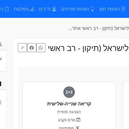
הצעות חוק
הצעות אזרחים
ח"כים
מפלגות
נית
שראל (תיקון - רב ראשי אחד...
שראל (תיקון - רב ראשי
ע
2+3
קריאה שנייה-שלישית
הצבעה סופית
טרם נקבע
ממתינה