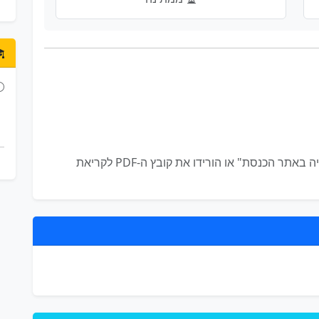
לא קיים תיאור מפורט להצעה זו. לחצו על "צפייה באתר הכנסת" או הורידו את קובץ ה-PDF לקריאת