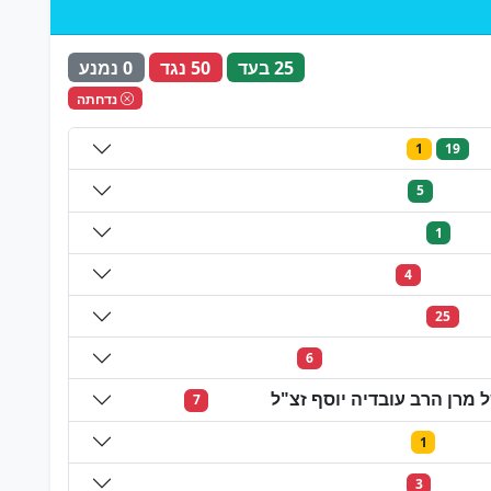
25 בעד
50 נגד
0 נמנע
נדחתה
1
19
5
1
4
25
6
מרן הרב עובדיה יוסף זצ"ל
7
1
3