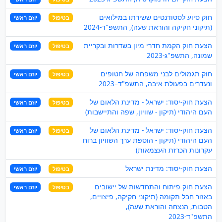
חוק סיוע לסטודנטים ששירתו במילואים
בטיפול
יוזם ראשי
(תיקוני חקיקה והוראת שעה), התשפ"ד-2024
הצעת חוק הקמת חדרי מיון בשדרות ובקריית
בטיפול
יוזם ראשי
שמונה, התשפ"ג-2023
חוק תגמולים לבני משפחה של חטופים
בטיפול
יוזם ראשי
ונעדרים בפעולת איבה, התשפ"ד–2023
הצעת חוק-יסוד: ישראל - מדינת הלאום של
בטיפול
יוזם ראשי
העם היהודי (תיקון - שוויון, שפה והתיישבות)
הצעת חוק-יסוד: ישראל - מדינת הלאום של
בטיפול
יוזם ראשי
העם היהודי (תיקון - הוספת ערך השוויון ברוח
עקרונות הכרזת העצמאות)
הצעת חוק-יסוד: מדינת ישראל
בטיפול
יוזם ראשי
הצעת חוק פיתוח והתחדשות של יישובים
בטיפול
יוזם ראשי
באזור חבל תקומה (תיקוני חקיקה, פיצויים,
הטבות, הנצחה והוראת שעה),
התשפ"ד-2023