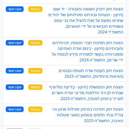
הצעת חוק זיכרון השואה והגבורה - יד ושם
בטיפול
יוזם ראשי
(תיקון - הנצחת גבורתם ופעילותם של יהודים
שחרפו נפשם על מנת להציל את בני עמם
בשטחים הכבושים על ידי הנאצים),
התשפ"ד-2024
הצעת חוק חסינות חברי הכנסת, זכויותיהם
בטיפול
יוזם ראשי
וחובותיהם (תיקון - כינוס ועדת האתיקה
וסמכויותיה בקשר למסירת מידע לכנסת על
ידי שרים), התשפ"ה-2024
הצעת חוק הקמת שדה תעופה בנבטים
בטיפול
יוזם ראשי
(הוראות מיוחדות), התשפ"ה–2025
הצעת חוק הממשלה (תיקון - בדיקת פוליגרף
בטיפול
יוזם ראשי
שנתית לבירור הדלפות מדיוני ועדת השרים
לענייני ביטחון לאומי), התשפ"ה-2025
הצעת חוק תמיכה במימון פעילות ארגון נכי
בטיפול
יוזם ראשי
צה"ל ובתי הלוחם ובארגון נפגעי פעולות
האיבה, התשפ"ה-2025