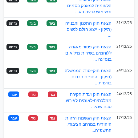
הלאומית למאבק בסמים
ובשימוש לרעה בא...
31/12/25
הצעת חוק התכנון והבנייה
בעד
בעד
נדחה
(תיקון - ייצוג הולם לנשים
...
31/12/25
הצעת חוק פטור מאגרה
בעד
בעד
נדחה
ללוחמים בשירות מילואים
בנסיעה ...
24/12/25
הצעת חוק-יסוד: הממשלה
בעד
בעד
נדחה
(תיקון - התניית חברות
בוועדת...
24/12/25
הצעת חוק ועדת חקירה
נגד
נגד
עבר
ממלכתית-לאומית לאירועי
טבח שמי...
17/12/25
הצעת חוק הגשמת הזהות
נגד
נגד
עבר
היהודית במרחב הציבורי,
התשפ"ה...