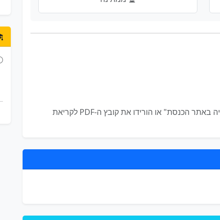
לא קיים תיאור מפורט להצעה זו. לחצו על "צפייה באתר הכנסת" או הורידו את קובץ ה-PDF לקריאת