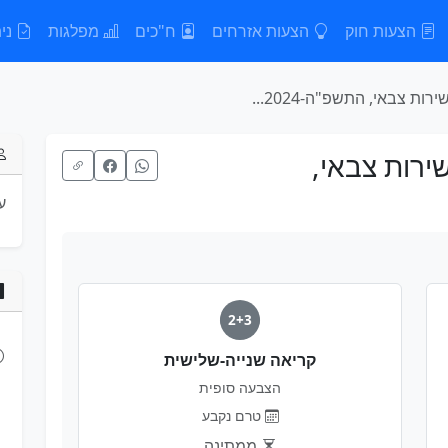
הצעות חוק
הצעות אזרחים
ח"כים
מפלגות
נית
צבאי, התשפ"ה-2024...
רות צבאי,
ע
2+3
קריאה שנייה-שלישית
הצבעה סופית
טרם נקבע
ממתינה