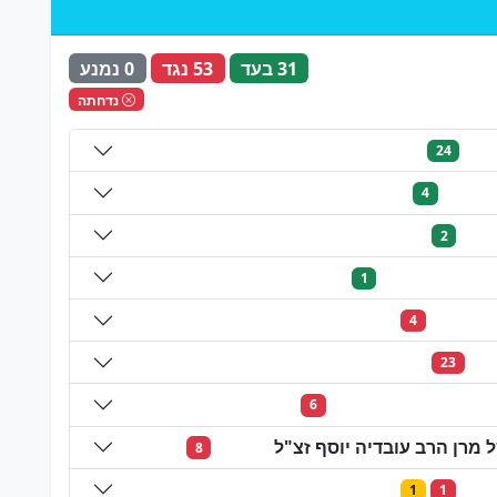
31 בעד
53 נגד
0 נמנע
נדחתה
24
4
2
1
4
23
6
מרן הרב עובדיה יוסף זצ"ל
8
1
1