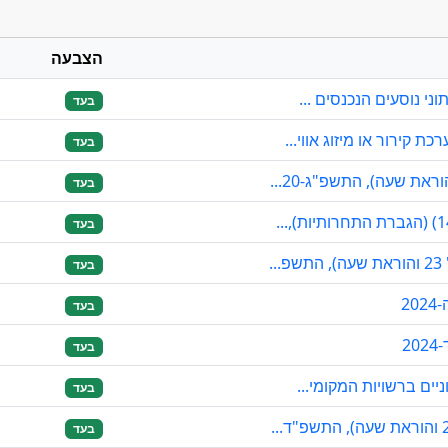
הצבעה
ני נוסעים הנכנסים ...
בעד
קירור או מיזוג אווי...
בעד
את שעה), התשפ"ג-20...
בעד
בעד
.
בעד
בעד
בעד
יים ברשויות המקומי...
בעד
בעד