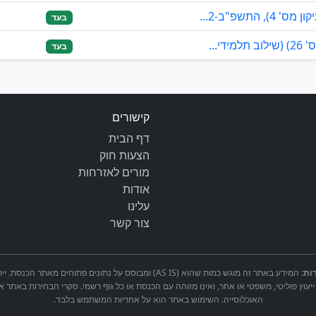
התשפ"ב-2...
בעד
י...
בעד
קישורים
דף הבית
הצעות חוק
מורים לאזרחות
אודות
עלינו
צור קשר
ות:
המידע באתר זה מוגש כמות שהוא (AS IS) ומבוסס על נתונים פתוחים 
ייעוץ פוליטי, משפטי או אחר, ואינו מזוהה עם הכנסת או כל גוף רשמי. סקרי הבחירות באתר א
האוכלוסייה. השימוש באתר הוא על אחריות המשתמש בלבד.