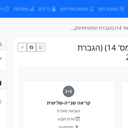
הצעות חוק
הצעות אזרחים
ח"כים
מפלגות
נית
),...
הצעת חוק הפטנטים (תיקון מס' 14) (הגברת
ע
2+3
קריאה שנייה-שלישית
הצבעה סופית
טרם נקבע
ממתינה