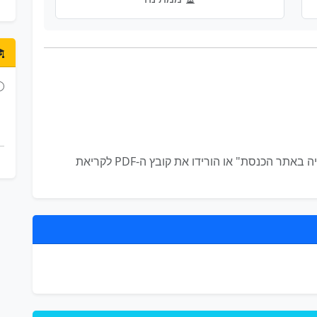
לא קיים תיאור מפורט להצעה זו. לחצו על "צפייה באתר הכנסת" או הורידו את קובץ ה-PDF לקריאת