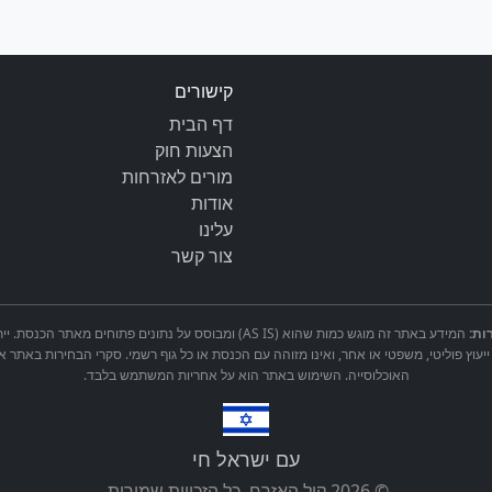
קישורים
דף הבית
הצעות חוק
מורים לאזרחות
אודות
עלינו
צור קשר
ות:
המידע באתר זה מוגש כמות שהוא (AS IS) ומבוסס על נתונים פתוחים 
ייעוץ פוליטי, משפטי או אחר, ואינו מזוהה עם הכנסת או כל גוף רשמי. סקרי הבחירות באתר א
האוכלוסייה. השימוש באתר הוא על אחריות המשתמש בלבד.
עם ישראל חי
© 2026 קול האזרח. כל הזכויות שמורות.