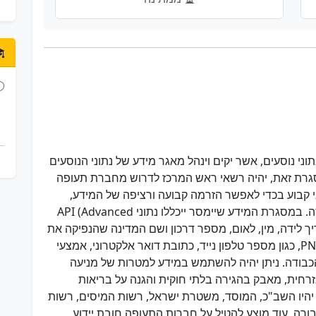
ני נוסעים, אשר יקים וינהל מאגר מידע של נתוני הנוסעים
סגרת זאת, יהיה רשאי ראש המרכז לדרוש מחברת תעופה
י קבוע בכדי לאפשר הזרמה קבועה ורציפה של המידע,
ומידע זה יימסר בשלושה מועדים קבועים לכל טיסה. במסגרת המידע שיימסר ייכללו נתוני API (Advanced
גון שם הנוסע, תאריך לידה, מין, לאום, מספר דרכון ושם המדינה שהנפיקה את
הדרכון, וכן נתוני PNR (Passenger Name Record), כגון מספר טלפון נייד, כתובת דואר אלקטרוני, אמצעי
הכבודה. ניתן יהיה להשתמש במידע למטרות של מניעה
רחית, מאבק בהגירה בלתי חוקית והגנה על בריאות
 יהיו השב"כ, המוסד, משטרת ישראל, רשות המיסים, רשות
רה. עוד מוצע להטיל על חברות התעופה חובת יידוע