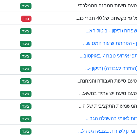
עם סיעות המחנה הממלכתי...
בעד
ם של 40 חברי כנ...
נגד
חה (תיקון - ביטול הא...
בעד
 - הפחתת שיעור המס ש...
בעד
 טבח 7 באוקטוב...
בעד
זרה לעבודה) (תיקון -...
בעד
עם סיעות העבודה והמחנה...
בעד
ם סיעת יש עתיד בנושא:...
בעד
המשמעות התקציבית של ה...
בעד
רות לאומי בהשכלה הגב...
בעד
מתן לשירות בצבא הגנה ל...
בעד