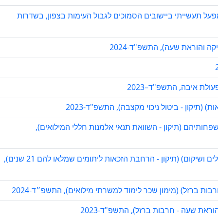
מפעל תעשייתי ביישובים הסמוכים לגבול העימות בצפון, בשדרות
ה והוראת שעה), התשפ"ד-2024
לת איבה, התשפ"ד–2023
תיקון - ביטול ניכוי מקצבה), התשפ"ד-2023
פחותיהם (תיקון - השוואת תנאי אלמנות חללי המילואים),
הצעת חוק משפחות חיילים שנספו במערכה (תגמולים ושיקום) (תיקון - הרחבת הזכאות ליתומים שמלאו להם 21 שנים),
בות ברזל) (מימון שכר לימוד למשרתי מילואים), התשפ״ד-2024
את שעה - חרבות ברזל), התשפ"ד-2023