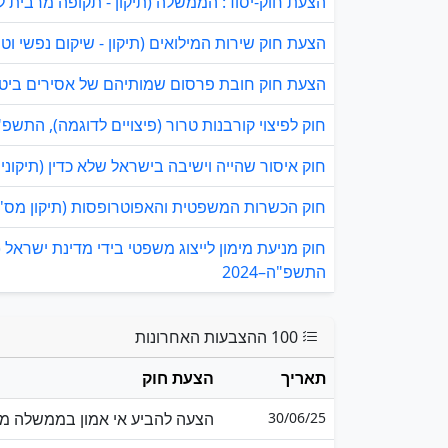
הצעת חוק-יסוד: הממשלה (תיקון - תקופה מרבית
הצעת חוק שירות המילואים (תיקון - שיקום נפשי וטיפו
הצעת חוק חובת פרסום שמותיהם של אסירים ביטחו
חוק לפיצוי קורבנות טרור (פיצויים לדוגמה), התשפ"ד-24
חוק איסור שהייה וישיבה בישראל שלא כדין (תיקוני ח
חוק הכשרות המשפטית והאפוטרופסות (תיקון מס' 22 והוראת שעה), התשפ"ה–2025
חוק מניעת מימון לייצוג משפטי בידי מדינת ישראל 
התשפ"ה–2024
100 ההצבעות האחרונות
תאריך
הצעת חוק
30/06/25
הצעה להביע אי אמון בממשלה מט