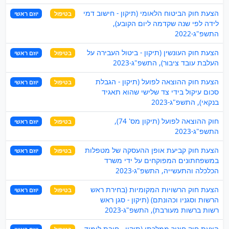
הצעת חוק הביטוח הלאומי (תיקון - חישוב דמי
בטיפול
יוזם ראשי
לידה לפי שנה שקדמה ליום הקובע),
התשפ"ג-2022
הצעת חוק העונשין (תיקון - ביטול העבירה על
בטיפול
יוזם ראשי
העלבת עובד ציבור), התשפ"ג-2023
הצעת חוק ההוצאה לפועל (תיקון - הגבלת
בטיפול
יוזם ראשי
סכום עיקול בידי צד שלישי שהוא תאגיד
בנקאי), התשפ"ג-2023
חוק ההוצאה לפועל (תיקון מס' 74),
בטיפול
יוזם ראשי
התשפ"ג-2023
הצעת חוק קביעת אופן ההעסקה של מטפלות
בטיפול
יוזם ראשי
במשפחתונים המפוקחים על ידי משרד
הכלכלה והתעשייה, התשפ"ג-2023
הצעת חוק הרשויות המקומיות (בחירת ראש
בטיפול
יוזם ראשי
הרשות וסגניו וכהונתם) (תיקון - סגן ראש
רשות ברשות מעורבת), התשפ"ג-2023
הצעת חוק חינוך ממלכתי (תיקון - חובת לימוד