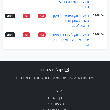
(תיקון - תמיכה בתאגידי
חינו...
11/02/26
הצעת חוק העונשין (תיקון -
נגד
נגד
נדחה
הגדרת סוכן חוץ),
התשפ"ה-...
11/02/26
הצעת חוק להגדרת רצועת
נגד
נגד
נדחה
עזה כאזור עוין ואיסור יחסי
מ...
קול האזרח
פלטפורמה לשקיפות פוליטית והשתתפות אזרחית
קישורים
דף הבית
הצעות חוק
מורים לאזרחות