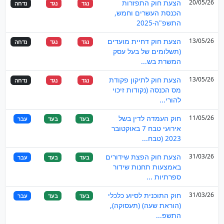
20/05/26
הצעת חוק התפזרות
נגד
נגד
נדחה
הכנסת העשרים וחמש,
התשפ"ה-2025
13/05/26
הצעת חוק דחיית מועדים
נגד
נגד
נדחה
(תשלומים של בעל עסק
המשרת בש...
13/05/26
הצעת חוק לתיקון פקודת
נגד
נגד
נדחה
מס הכנסה (נקודות זיכוי
להורי...
11/05/26
חוק העמדה לדין בשל
בעד
בעד
עבר
אירועי טבח 7 באוקטובר
2023 (טבח...
31/03/26
הצעת חוק הפצת שידורים
בעד
בעד
עבר
באמצעות תחנות שידור
ספרתיות ...
31/03/26
חוק התוכנית לסיוע כלכלי
בעד
בעד
עבר
(הוראת שעה) (תעסוקה),
התשפ...