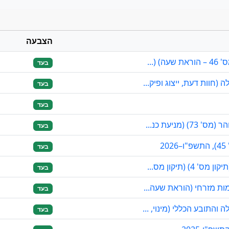
הצבעה
(...
בעד
חוות דעת, ייצוג ופיק...
בעד
בעד
מניעת כנ...
בעד
2
בעד
(תיקון מס...
בעד
מות מזרחי (הוראת שעה...
בעד
התובע הכללי (מינוי, ...
בעד