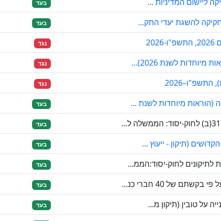
ה ליישום המדיניות ...
בעד
חקיקה להשגת יעדי התק...
בעד
20
נגד
וחדות לשנת 2026)...
נגד
 התשפ"ו–2026
נגד
(הוראות מיוחדות לשנת ...
בעד
בעד
שים (תיקון - ייעוץ ...
בעד
תיקונים לחוק-יסוד:הממ...
בעד
ם של 40 חברי כנ...
בעד
 על טובין (תיקון מ...
בעד