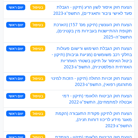
הצעת חוק איסור לשון הרע (תיקון - הגבלת
בטיפול
יוזם ראשי
סעד לאישי ציבור ותאגידים), התשפ"ג-2023
הצעת חוק העונשין (תיקון מס' 157) (הארכת
בטיפול
יוזם ראשי
תקופת ההתיישנות בעבירות מין בקטינים),
התשפ"ה–2025
הצעת חוק הגבלת השימוש ורישום פעולות
בטיפול
יוזם ראשי
בחלקי רכב משומשים (מניעת גניבות) (תיקון -
ביטול האיסור על תיקון בשטחי האחריות
האזרחית הפלסטינית), התשפ"ג-2023
הצעת חוק זכויות החולה (תיקון - הזכות למינוי
בטיפול
יוזם ראשי
מתורגמן רפואי), התשפ"ג-2023
הצעת חוק הביטוח הלאומי (תיקון - דמי
בטיפול
יוזם ראשי
אבטלה למתמחים), התשפ"ג-2022
הצעת חוק לתיקון פקודת התעבורה (הקמת
בטיפול
יוזם ראשי
מאגר מידע לריכוז דוחות חניה),
התשפ"ג-2023
הצעת חוק הביטוח הלאומי (תיקון - הצמדת
בטיפול
יוזם ראשי