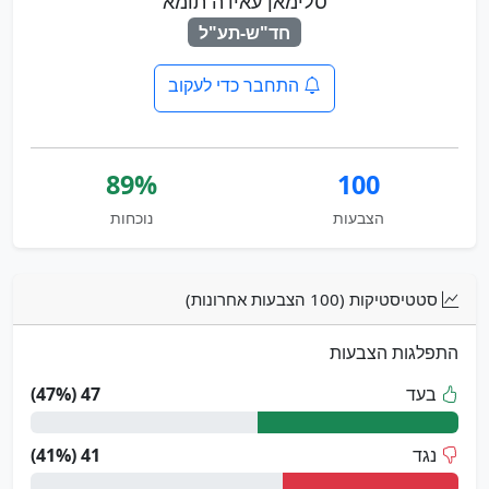
סלימאן עאידה תומא
חד"ש-תע"ל
התחבר כדי לעקוב
89%
100
הצבעות
נוכחות
סטטיסטיקות (100 הצבעות אחרונות)
התפלגות הצבעות
בעד
47 (47%)
נגד
41 (41%)