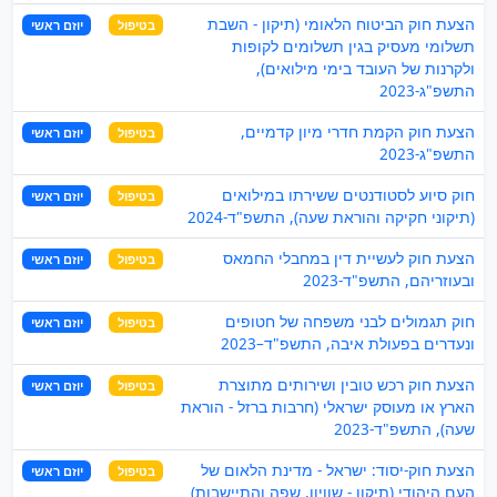
הצעת חוק הביטוח הלאומי (תיקון - השבת
בטיפול
יוזם ראשי
תשלומי מעסיק בגין תשלומים לקופות
ולקרנות של העובד בימי מילואים),
התשפ"ג-2023
הצעת חוק הקמת חדרי מיון קדמיים,
בטיפול
יוזם ראשי
התשפ"ג-2023
חוק סיוע לסטודנטים ששירתו במילואים
בטיפול
יוזם ראשי
(תיקוני חקיקה והוראת שעה), התשפ"ד-2024
הצעת חוק לעשיית דין במחבלי החמאס
בטיפול
יוזם ראשי
ובעוזריהם, התשפ"ד-2023
חוק תגמולים לבני משפחה של חטופים
בטיפול
יוזם ראשי
ונעדרים בפעולת איבה, התשפ"ד–2023
הצעת חוק רכש טובין ושירותים מתוצרת
בטיפול
יוזם ראשי
הארץ או מעוסק ישראלי (חרבות ברזל - הוראת
שעה), התשפ"ד-2023
הצעת חוק-יסוד: ישראל - מדינת הלאום של
בטיפול
יוזם ראשי
העם היהודי (תיקון - שוויון, שפה והתיישבות)