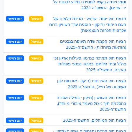
וסמכויותיה בקשר למסירת מידע לכנסת על
ידי שרים), התשפ"ה-2024
הצעת חוק-יסוד: ישראל - מדינת הלאום של
בטיפול
יוזם ראשי
העם היהודי (תיקון - הוספת ערך השוויון ברוח
עקרונות הכרזת העצמאות)
הצעת חוק הקמת שדה תעופה בנבטים
בטיפול
יוזם ראשי
(הוראות מיוחדות), התשפ"ה–2025
הצעת חוק תמיכה במימון פעילות ארגון נכי
בטיפול
יוזם ראשי
צה"ל ובתי הלוחם ובארגון נפגעי פעולות
האיבה, התשפ"ה-2025
הצעת חוק האזרחות (תיקון - אזרחות לבן
בטיפול
יוזם ראשי
משפחה של חייל), התשפ"ה-2025
הצעת חוק העונשין (תיקון - בעילה אסורה
בטיפול
יוזם ראשי
בהסכמה תוך ניצול מעמד ציבורי מיוחד),
התשפ"ה-2025
הצעת חוק המוהלים, התשפ"ה-2025
בטיפול
יוזם ראשי
הצעת חוק הנכים (תגמולים ושיקום)(תיקון -
בטיפול
יוזם ראשי