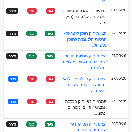
01/06/26
צו תעריף המכס והפטורים
נגד
נגד
נדחה
ומס קנייה על טובין (תיקון
מ...
27/05/26
הצעת חוק חוסן לישראל -
בעד
בעד
נדחה
הרשות הלאומית לחוסן
נפשי ול...
27/05/26
הצעת חוק מחיקת חובות
בעד
בעד
נדחה
שמקורם בתגמולי מילואים
במלחמת...
27/05/26
הצעת חוק קבלת ילד למעון
נגד
נגד
עבר
יום והשתתפות המדינה
בעלות ...
25/05/26
סמכויות לפי חוק הכללת
נגד
נגד
עבר
אמצעי זיהוי ביומטריים
ונתוני...
20/05/26
הצעת חוק הפיקוח על
בעד
בעד
נדחה
שירותים פיננסיים