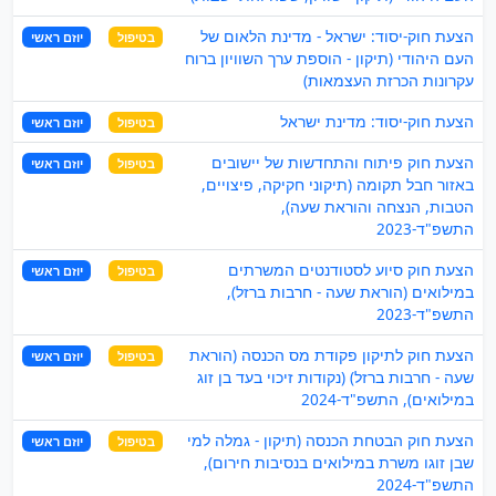
הצעת חוק-יסוד: ישראל - מדינת הלאום של
בטיפול
יוזם ראשי
העם היהודי (תיקון - הוספת ערך השוויון ברוח
עקרונות הכרזת העצמאות)
הצעת חוק-יסוד: מדינת ישראל
בטיפול
יוזם ראשי
הצעת חוק פיתוח והתחדשות של יישובים
בטיפול
יוזם ראשי
באזור חבל תקומה (תיקוני חקיקה, פיצויים,
הטבות, הנצחה והוראת שעה),
התשפ"ד-2023
הצעת חוק סיוע לסטודנטים המשרתים
בטיפול
יוזם ראשי
במילואים (הוראת שעה - חרבות ברזל),
התשפ"ד-2023
הצעת חוק לתיקון פקודת מס הכנסה (הוראת
בטיפול
יוזם ראשי
שעה - חרבות ברזל) (נקודות זיכוי בעד בן זוג
במילואים), התשפ"ד-2024
הצעת חוק הבטחת הכנסה (תיקון - גמלה למי
בטיפול
יוזם ראשי
שבן זוגו משרת במילואים בנסיבות חירום),
התשפ"ד-2024