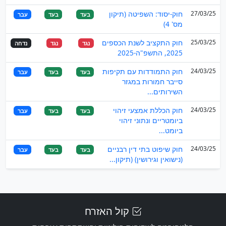
27/03/25
חוק-יסוד: השפיטה (תיקון
בעד
בעד
עבר
מס' 4)
25/03/25
חוק התקציב לשנת הכספים
נגד
נגד
נדחה
2025, התשפ"ה-2025
24/03/25
חוק התמודדות עם תקיפות
בעד
בעד
עבר
סייבר חמורות במגזר
השירותים...
24/03/25
חוק הכללת אמצעי זיהוי
בעד
בעד
עבר
ביומטריים ונתוני זיהוי
ביומט...
24/03/25
חוק שיפוט בתי דין רבניים
בעד
בעד
עבר
(נישואין וגירושין) (תיקון...
קול האזרח