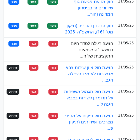
21/05/25
חוק מניעת פגיעת גוף
בעד
בעד
עבר
שידורים זר בביטחון
המדינה (הור...
21/05/25
חוק התכנון והבנייה (תיקון
בעד
בעד
עבר
מס' 161), התשפ"ה–2025
21/05/25
הצעה רגילה לסדר היום
נגד
נגד
עבר
בנושא: "המשמעות
התקציבית של ה...
21/05/25
הצעת חוק ציון שירות צבאי
נגד
נגד
נדחה
או שירות לאומי בהשכלה
הגב...
21/05/25
הצעת חוק תגמול משפחות
נגד
נגד
נדחה
על תרומתן לשירות בצבא
הגנה ל...
21/05/25
הצעת חוק פיקוח על מחירי
נגד
נגד
נדחה
מצרכים ושירותים (תיקון -
פ...
21/05/25
הצעת חוק לתיקון פקודת
נגד
נגד
נדחה