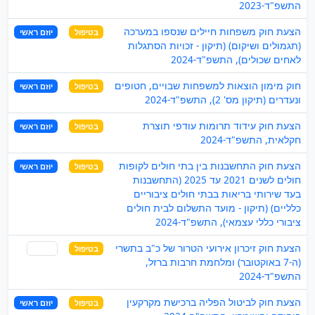
התשפ"ד-2023
הצעת חוק משפחות חיילים שנספו במערכה
בטיפול
יוזם ראשי
(תגמולים ושיקום) (תיקון - זכויות הסתגלות
לאחים שכולים), התשפ"ד-2024
חוק מימון הוצאות למשפחות שבויים, חטופים
בטיפול
יוזם ראשי
ונעדרים (תיקון מס' 2), התשפ"ד-2024
הצעת חוק עידוד תרומות עודפי תוצרת
בטיפול
יוזם ראשי
חקלאית, התשפ"ד-2024
הצעת חוק התחשבנות בין בתי חולים לקופות
בטיפול
יוזם ראשי
חולים לשנים 2021 עד 2025 (התחשבנות
בעד שירותי בריאות בבתי חולים ציבוריים
כלליים) (תיקון - מועד התשלום לבית חולים
ציבורי כללי עצמאי), התשפ"ד-2024
הצעת חוק זיכרון אירועי הטרור של כ"ב בתשרי
בטיפול
שותף
(ה-7 באוקטובר) ומלחמת חרבות ברזל,
התשפ"ד-2024
הצעת חוק לביטול הפליה ברכישת מקרקעין
בטיפול
יוזם ראשי