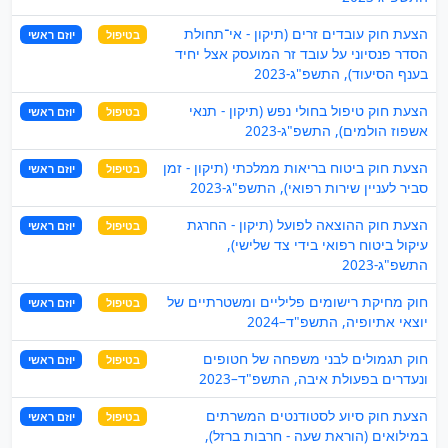
הצעת חוק עובדים זרים (תיקון - אי־תחולת
בטיפול
יוזם ראשי
הסדר פנסיוני על עובד זר המועסק אצל יחיד
בענף הסיעוד), התשפ"ג-2023
הצעת חוק טיפול בחולי נפש (תיקון - תנאי
בטיפול
יוזם ראשי
אשפוז הולמים), התשפ"ג-2023
הצעת חוק ביטוח בריאות ממלכתי (תיקון - זמן
בטיפול
יוזם ראשי
סביר לעניין שירות רפואי), התשפ"ג-2023
הצעת חוק ההוצאה לפועל (תיקון - החרגת
בטיפול
יוזם ראשי
עיקול ביטוח רפואי בידי צד שלישי),
התשפ"ג-2023
חוק מחיקת רישומים פליליים ומשטרתיים של
בטיפול
יוזם ראשי
יוצאי אתיופיה, התשפ"ד–2024
חוק תגמולים לבני משפחה של חטופים
בטיפול
יוזם ראשי
ונעדרים בפעולת איבה, התשפ"ד–2023
הצעת חוק סיוע לסטודנטים המשרתים
בטיפול
יוזם ראשי
במילואים (הוראת שעה - חרבות ברזל),