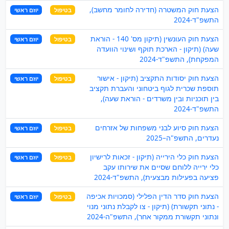
הצעת חוק המשטרה (חדירה לחומר מחשב),
בטיפול
יוזם ראשי
התשפ"ד-2024
הצעת חוק העונשין (תיקון מס' 140 - הוראת
בטיפול
יוזם ראשי
שעה) (תיקון - הארכת תוקף ושינוי הוועדה
המפקחת), התשפ"ד-2024
הצעת חוק יסודות התקציב (תיקון - אישור
בטיפול
יוזם ראשי
תוספת שכרית לגוף ביטחוני והעברת תקציב
בין תוכניות ובין משרדים - הוראת שעה),
התשפ"ד-2024
הצעת חוק סיוע לבני משפחות של אזרחים
בטיפול
יוזם ראשי
נעדרים, התשפ"ה–2025
הצעת חוק כלי הירייה (תיקון - זכאות לרישיון
בטיפול
יוזם ראשי
כלי ירייה ללוחם שסיים את שירותו עקב
פציעה בפעילות מבצעית), התשפ"ד-2024
הצעת חוק סדר הדין הפלילי (סמכויות אכיפה
בטיפול
יוזם ראשי
- נתוני תקשורת) (תיקון - צו לקבלת נתוני מנוי
ונתוני תקשורת ממקור אחר), התשפ"ה-2024