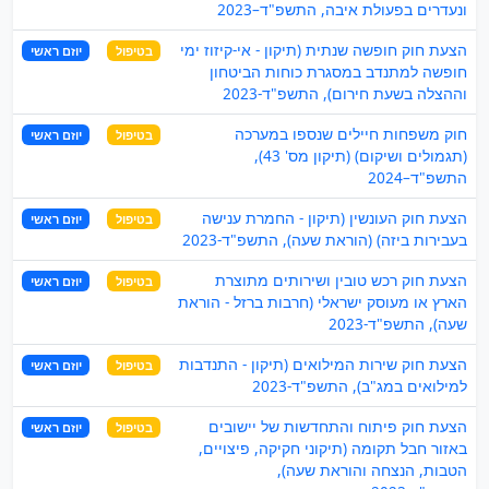
ונעדרים בפעולת איבה, התשפ"ד–2023
הצעת חוק חופשה שנתית (תיקון - אי-קיזוז ימי
בטיפול
יוזם ראשי
חופשה למתנדב במסגרת כוחות הביטחון
וההצלה בשעת חירום), התשפ"ד-2023
חוק משפחות חיילים שנספו במערכה
בטיפול
יוזם ראשי
(תגמולים ושיקום) (תיקון מס' 43),
התשפ"ד–2024
הצעת חוק העונשין (תיקון - החמרת ענישה
בטיפול
יוזם ראשי
בעבירות ביזה) (הוראת שעה), התשפ"ד-2023
הצעת חוק רכש טובין ושירותים מתוצרת
בטיפול
יוזם ראשי
הארץ או מעוסק ישראלי (חרבות ברזל - הוראת
שעה), התשפ"ד-2023
הצעת חוק שירות המילואים (תיקון - התנדבות
בטיפול
יוזם ראשי
למילואים במג"ב), התשפ"ד-2023
הצעת חוק פיתוח והתחדשות של יישובים
בטיפול
יוזם ראשי
באזור חבל תקומה (תיקוני חקיקה, פיצויים,
הטבות, הנצחה והוראת שעה),