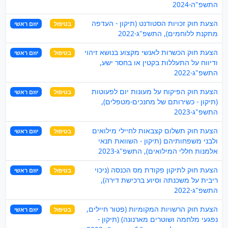
התשפ"ה-2024
הצעת חוק זכויות הסטודנט (תיקון - העדפה
בטיפול
יוזם ראשי
מתקנת ללוחמים), התשפ"ג-2022
הצעת חוק הכשרות לאנשי מקצוע בנושא זיהוי
בטיפול
יוזם ראשי
ודיווח על התעללות בקטין או בחסר ישע,
התשפ"ג-2022
הצעת חוק הפיקוח על מעונות יום לפעוטות
בטיפול
יוזם ראשי
(תיקון - כשירותם של מחנכים-מטפלים),
התשפ"ג-2023
הצעת חוק תשלום קצבאות לחיילי מילואים
בטיפול
יוזם ראשי
ולבני משפחותיהם (תיקון - השוואת תנאי
אלמנות חללי המילואים), התשפ"ג-2023
הצעת חוק לתיקון פקודת מס הכנסה (ניכוי
בטיפול
יוזם ראשי
ריבית על משכנתה וסיוע ברכישת דירה),
התשפ"ג-2022
הצעת חוק הרשויות המקומיות (פטור חיילים,
בטיפול
יוזם ראשי
נפגעי מלחמה ושוטרים מארנונה) (תיקון -