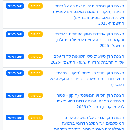
הצעת חוק סמכויות לשם שמירה על ביטחון
בטיפול
יוזם ראשי
הציבור (תיקון - הסמכת מאבטחים למניעת
אלימות באוטובוסים ציבוריים),
התשפ"ה-2025
הצעת חוק אסדרת משק הפסולת בישראל
בטיפול
יוזם ראשי
והקמת הרשות הארצית לטיפול בפסולת,
התשפ"ו-2025
הצעת חוק סיוע לנוטלי הלוואות לדיור עקב
בטיפול
יוזם ראשי
עליית הריבית (הוראת שעה), התשפ"ו-2026
הצעת חוק-יסוד: השפיטה (תיקון - מניעת
בטיפול
יוזם ראשי
התערבות בית המשפט בסמכות החקיקה של
הכנסת)
הצעת חוק הסיוע המשפטי (תיקון - פטור
בטיפול
יוזם ראשי
מעמידה במבחן הכנסה לשם סיוע משפטי
להלומי קרב), התשפ"ו-2026
הצעת חוק הכרזה על תנועת האחים
בטיפול
יוזם ראשי
המוסלמים ועל הפלג הדרומי בתנועה
האסלאמית כארגוני טרור ומחיקת מפלגות