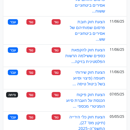
אסירים ביטחוניים
ששוח...
11/06/25
הצעת חוק חובת
נגד
נגד
עבר
פרסום שמותיהם של
אסירים ביטחוניים
שש...
11/06/25
הצעת חוק להקפאת
נגד
נגד
עבר
כספים ששילמה הרשות
הפלסטינית בזיקה...
11/06/25
הצעת חוק שירותי
נגד
נגד
עבר
תעופה (פיצוי וסיוע
בשל ביטול טיסה ...
07/05/25
הצעת חוק פיקוח
נגד
נגד
נדחה
הכנסת על העברת סיוע
הומניטרי מכספי ...
05/05/25
הצעת חוק כלי הירייה
נגד
נגד
עבר
(תיקון מס' 27),
התשפ"ה–2025