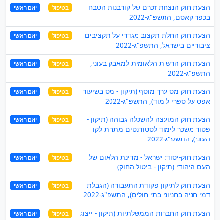
הצעת חוק הנצחת זכרם של קורבנות הטבח
בטיפול
יוזם ראשי
בכפר קאסם, התשפ"ג-2022
הצעת חוק החלת תקצוב מגדרי על תקציבים
בטיפול
יוזם ראשי
ציבוריים בישראל, התשפ"ג-2022
הצעת חוק הרשות הלאומית למאבק בעוני,
בטיפול
יוזם ראשי
התשפ"ג-2022
הצעת חוק מס ערך מוסף (תיקון - מס בשיעור
בטיפול
יוזם ראשי
אפס על ספרי לימוד), התשפ"ג-2022
הצעת חוק המועצה להשכלה גבוהה (תיקון -
בטיפול
יוזם ראשי
פטור משכר לימוד לסטודנטים מתחת לקו
העוני), התשפ"ג-2022
הצעת חוק-יסוד: ישראל - מדינת הלאום של
בטיפול
יוזם ראשי
העם היהודי (תיקון - ביטול החוק)
הצעת חוק לתיקון פקודת התעבורה (הגבלת
בטיפול
יוזם ראשי
דמי חניה בחניוני בתי חולים), התשפ"ג-2022
הצעת חוק החברות הממשלתיות (תיקון - ייצוג
בטיפול
יוזם ראשי