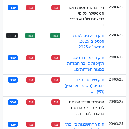
26/03/25
דיון בהשתתפות ראש
נגד
נגד
עבר
הממשלה על פי
בקשתם של 40 חברי
כנ...
25/03/25
חוק התקציב לשנת
בעד
בעד
נדחה
הכספים 2025,
התשפ"ה-2025
24/03/25
חוק התמודדות עם
נגד
נגד
עבר
תקיפות סייבר חמורות
במגזר השירותים...
24/03/25
חוק שיפוט בתי דין
נגד
נגד
עבר
רבניים (נישואין וגירושין)
(תיקון...
20/03/25
הסמכת ועדת הכנסת
נגד
נגד
עבר
לבחירת נציג הכנסת
בוועדה לבחירת נ...
20/03/25
חוק התחשבנות בין בתי
נגד
נגד
עבר