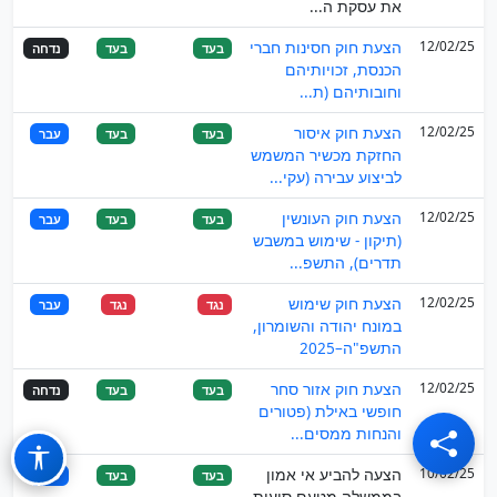
את עסקת ה...
12/02/25
הצעת חוק חסינות חברי
בעד
בעד
נדחה
הכנסת, זכויותיהם
וחובותיהם (ת...
12/02/25
הצעת חוק איסור
בעד
בעד
עבר
החזקת מכשיר המשמש
לביצוע עבירה (עקי...
12/02/25
הצעת חוק העונשין
בעד
בעד
עבר
(תיקון - שימוש במשבש
תדרים), התשפ...
12/02/25
הצעת חוק שימוש
נגד
נגד
עבר
במונח יהודה והשומרון,
התשפ"ה–2025
12/02/25
הצעת חוק אזור סחר
בעד
בעד
נדחה
חופשי באילת (פטורים
והנחות ממסים...
10/02/25
הצעה להביע אי אמון
בעד
בעד
עבר
בממשלה מטעם סיעות