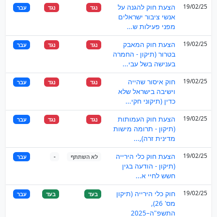
19/02/25
הצעת חוק להגנה על
נגד
נגד
עבר
אנשי ציבור ישראלים
מפני פעילות ש...
19/02/25
הצעת חוק המאבק
נגד
נגד
עבר
בטרור (תיקון - החמרה
בענישה בשל עבי...
19/02/25
חוק איסור שהייה
נגד
נגד
עבר
וישיבה בישראל שלא
כדין (תיקוני חקי...
19/02/25
הצעת חוק העמותות
נגד
נגד
עבר
(תיקון - תרומה מישות
מדינית זרה),...
19/02/25
הצעת חוק כלי הירייה
לא השתתף
-
עבר
(תיקון - הודעה בגין
חשש לחיי א...
19/02/25
חוק כלי הירייה (תיקון
בעד
בעד
עבר
מס' 26),
התשפ"ה–2025