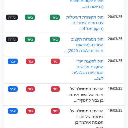
חולים לקופות חולים
(בריאות הנ...
20/03/25
חוק תקשורת דיגיטלית
בעד
בעד
נדחה
עם גופים ציבוריים
(תיקון מס' 4...
20/03/25
חוק מסגרות תקציב
בעד
בעד
נדחה
המדינה (הוראות
מיוחדות לשנת 2025)...
20/03/25
חוק להשגת יעדי
נגד
נגד
עבר
התקציב וליישום
המדיניות הכלכלית
לשנ...
19/03/25
הודעת הממשלה על
נגד
נגד
עבר
מינויו של השר איתמר
בן גביר לתפקיד...
19/03/25
הודעת הממשלה על
נגד
נגד
עבר
צירופם של חברי
הכנסת איתמר בן
גביר...