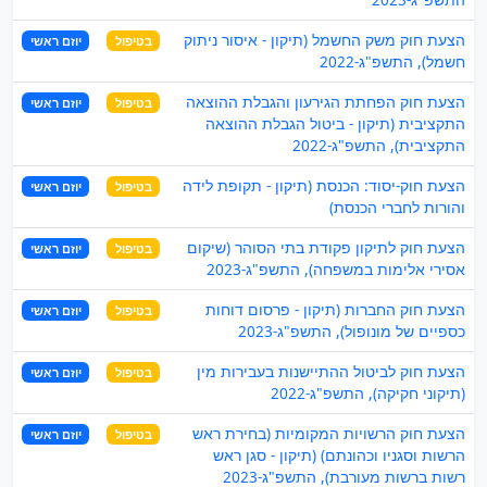
הצעת חוק משק החשמל (תיקון - איסור ניתוק
בטיפול
יוזם ראשי
חשמל), התשפ"ג-2022
הצעת חוק הפחתת הגירעון והגבלת ההוצאה
בטיפול
יוזם ראשי
התקציבית (תיקון - ביטול הגבלת ההוצאה
התקציבית), התשפ"ג-2022
הצעת חוק-יסוד: הכנסת (תיקון - תקופת לידה
בטיפול
יוזם ראשי
והורות לחברי הכנסת)
הצעת חוק לתיקון פקודת בתי הסוהר (שיקום
בטיפול
יוזם ראשי
אסירי אלימות במשפחה), התשפ"ג-2023
הצעת חוק החברות (תיקון - פרסום דוחות
בטיפול
יוזם ראשי
כספיים של מונופול), התשפ"ג-2023
הצעת חוק לביטול ההתיישנות בעבירות מין
בטיפול
יוזם ראשי
(תיקוני חקיקה), התשפ"ג-2022
הצעת חוק הרשויות המקומיות (בחירת ראש
בטיפול
יוזם ראשי
הרשות וסגניו וכהונתם) (תיקון - סגן ראש
רשות ברשות מעורבת), התשפ"ג-2023