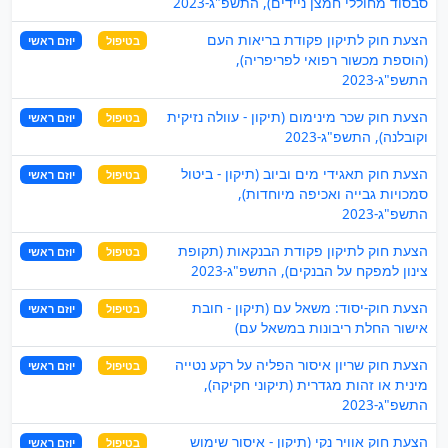
סבסוד מחוללי חמצן ניידים), התשפ"ג-2023
הצעת חוק לתיקון פקודת בריאות העם
בטיפול
יוזם ראשי
(הוספת מכשור רפואי לפריפריה),
התשפ"ג-2023
הצעת חוק שכר מינימום (תיקון - עוולה נזיקית
בטיפול
יוזם ראשי
וקובלנה), התשפ"ג-2023
הצעת חוק תאגידי מים וביוב (תיקון - ביטול
בטיפול
יוזם ראשי
סמכויות גבייה ואכיפה מיוחדות),
התשפ"ג-2023
הצעת חוק לתיקון פקודת הבנקאות (תקופת
בטיפול
יוזם ראשי
צינון למפקח על הבנקים), התשפ"ג-2023
הצעת חוק-יסוד: משאל עם (תיקון - חובת
בטיפול
יוזם ראשי
אישור החלת ריבונות במשאל עם)
הצעת חוק שריון איסור הפליה על רקע נטייה
בטיפול
יוזם ראשי
מינית או זהות מגדרית (תיקוני חקיקה),
התשפ"ג-2023
הצעת חוק אוויר נקי (תיקון - איסור שימוש
בטיפול
יוזם ראשי