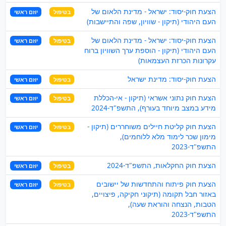
הצעת חוק-יסוד: ישראל - מדינת הלאום של
בטיפול
יוזם ראשי
העם היהודי (תיקון - שוויון, שפה והתיישבות)
הצעת חוק-יסוד: ישראל - מדינת הלאום של
בטיפול
יוזם ראשי
העם היהודי (תיקון - הוספת ערך השוויון ברוח
עקרונות הכרזת העצמאות)
הצעת חוק-יסוד: מדינת ישראל
בטיפול
יוזם ראשי
הצעת חוק נתוני אשראי (תיקון - אי-הכללת
בטיפול
יוזם ראשי
מידע במצב מיוחד בעורף), התשפ"ד-2024
הצעת חוק קליטת חיילים משוחררים (תיקון -
בטיפול
יוזם ראשי
מימון שכר לימוד מלא ללוחמים),
התשפ"ד-2023
הצעת חוק החקלאות, התשפ"ד-2024
בטיפול
יוזם ראשי
הצעת חוק פיתוח והתחדשות של יישובים
בטיפול
יוזם ראשי
באזור חבל תקומה (תיקוני חקיקה, פיצויים,
הטבות, הנצחה והוראת שעה),
התשפ"ד-2023