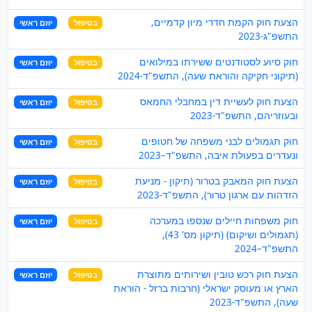
הצעת חוק הקמת חדרי מיון קדמיים,
בטיפול
יוזם ראשי
התשפ"ג-2023
חוק סיוע לסטודנטים ששירתו במילואים
בטיפול
יוזם ראשי
(תיקוני חקיקה והוראת שעה), התשפ"ד-2024
הצעת חוק לעשיית דין במחבלי החמאס
בטיפול
יוזם ראשי
ובעוזריהם, התשפ"ד-2023
חוק תגמולים לבני משפחה של חטופים
בטיפול
יוזם ראשי
ונעדרים בפעולת איבה, התשפ"ד–2023
הצעת חוק המאבק בטרור (תיקון - מניעת
בטיפול
יוזם ראשי
הזדהות עם ארגון טרור), התשפ"ד-2023
חוק משפחות חיילים שנספו במערכה
בטיפול
יוזם ראשי
(תגמולים ושיקום) (תיקון מס' 43),
התשפ"ד–2024
הצעת חוק רכש טובין ושירותים מתוצרת
בטיפול
יוזם ראשי
הארץ או מעוסק ישראלי (חרבות ברזל - הוראת
שעה), התשפ"ד-2023