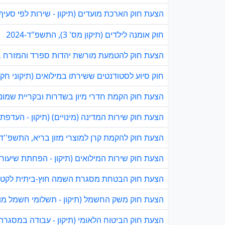
הצעת חוק הארכת מועדים (תיקון - שירות לפי סעיף 8 או 9 לחוק שירות המילואים), התשפ"ג-023
חוק אומנה לילדים (תיקון מס' 3), התשפ"ד-2024
הצעת חוק להטמעת מורשת יהדות ספרד והמזרח במע
חוק סיוע לסטודנטים ששירתו במילואים (תיקוני חקיק
הצעת חוק הקמת חדרי מיון בשדרות ובקריית שמונה, 
הצעת חוק שירות המדינה (מינויים) (תיקון - העדפת 
הצעת חוק להקמת קרן למוצרי מזון בריא, התשפ''ד-023
הצעת חוק שירות המילואים (תיקון - הפחתת שיעור 
הצעת חוק הבטחת מסגרת השמה חוץ-ביתית לקטינים 
הצעת חוק משק החשמל (תיקון - תשלומי חשמל מופח
הצעת חוק הביטוח הלאומי (תיקון - עבודה במסגרת ל