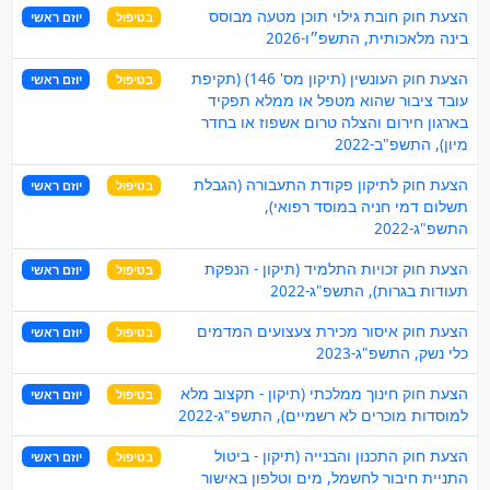
הצעת חוק חובת גילוי תוכן מטעה מבוסס
בטיפול
יוזם ראשי
בינה מלאכותית, התשפ״ו-2026
הצעת חוק העונשין (תיקון מס' 146) (תקיפת
בטיפול
יוזם ראשי
עובד ציבור שהוא מטפל או ממלא תפקיד
בארגון חירום והצלה טרום אשפוז או בחדר
מיון), התשפ"ב-2022
הצעת חוק לתיקון פקודת התעבורה (הגבלת
בטיפול
יוזם ראשי
תשלום דמי חניה במוסד רפואי),
התשפ"ג-2022
הצעת חוק זכויות התלמיד (תיקון - הנפקת
בטיפול
יוזם ראשי
תעודות בגרות), התשפ"ג-2022
הצעת חוק איסור מכירת צעצועים המדמים
בטיפול
יוזם ראשי
כלי נשק, התשפ"ג-2023
הצעת חוק חינוך ממלכתי (תיקון - תקצוב מלא
בטיפול
יוזם ראשי
למוסדות מוכרים לא רשמיים), התשפ"ג-2022
הצעת חוק התכנון והבנייה (תיקון - ביטול
בטיפול
יוזם ראשי
התניית חיבור לחשמל, מים וטלפון באישור