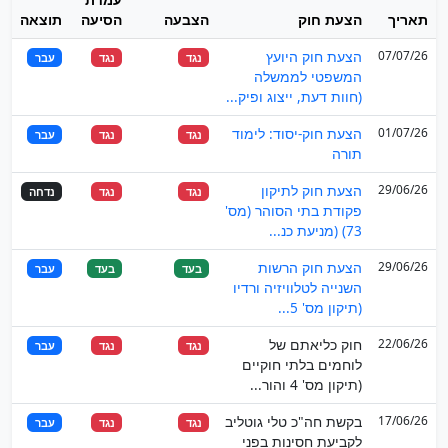
תאריך
הצעת חוק
הצבעה
הסיעה
תוצאה
07/07/26
הצעת חוק היועץ
נגד
נגד
עבר
המשפטי לממשלה
(חוות דעת, ייצוג ופיק...
01/07/26
הצעת חוק-יסוד: לימוד
נגד
נגד
עבר
תורה
29/06/26
הצעת חוק לתיקון
נגד
נגד
נדחה
פקודת בתי הסוהר (מס'
73) (מניעת כנ...
29/06/26
הצעת חוק הרשות
בעד
בעד
עבר
השנייה לטלוויזיה ורדיו
(תיקון מס' 5...
22/06/26
חוק כליאתם של
נגד
נגד
עבר
לוחמים בלתי חוקיים
(תיקון מס' 4 והור...
17/06/26
בקשת חה"כ טלי גוטליב
נגד
נגד
עבר
לקביעת חסינות בפני