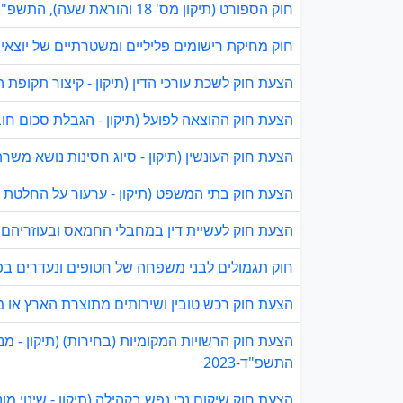
חוק הספורט (תיקון מס' 18 והוראת שעה), התשפ"ה–2025
חוק מחיקת רישומים פליליים ומשטרתיים של יוצאי את
הצעת חוק לשכת עורכי הדין (תיקון - קיצור תקופת ה
הצעת חוק ההוצאה לפועל (תיקון - הגבלת סכום חוב פ
הצעת חוק העונשין (תיקון - סיוג חסינות נושא משרה 
הצעת חוק בתי המשפט (תיקון - ערעור על החלטת שו
הצעת חוק לעשיית דין במחבלי החמאס ובעוזריהם, הת
חוק תגמולים לבני משפחה של חטופים ונעדרים בפעו
הצעת חוק רכש טובין ושירותים מתוצרת הארץ או מע
הצעת חוק הרשויות המקומיות (בחירות) (תיקון - 
התשפ"ד-2023
הצעת חוק שיקום נכי נפש בקהילה (תיקון - שינוי מונ