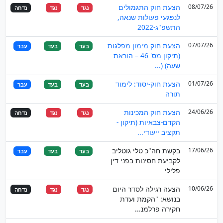
08/07/26
הצעת חוק התגמולים
נגד
נגד
נדחה
לנפגעי פעולות שנאה,
התשפ"ג-2022
07/07/26
הצעת חוק מימון מפלגות
בעד
בעד
עבר
(תיקון מס' 46 – הוראת
שעה) (...
01/07/26
הצעת חוק-יסוד: לימוד
בעד
בעד
עבר
תורה
24/06/26
הצעת חוק המכינות
נגד
נגד
נדחה
הקדם-צבאיות (תיקון -
תקציב ייעודי...
17/06/26
בקשת חה"כ טלי גוטליב
בעד
בעד
עבר
לקביעת חסינות בפני דין
פלילי
10/06/26
הצעה רגילה לסדר היום
נגד
נגד
נדחה
בנושא: "הקמת ועדת
חקירה פרלמנ...