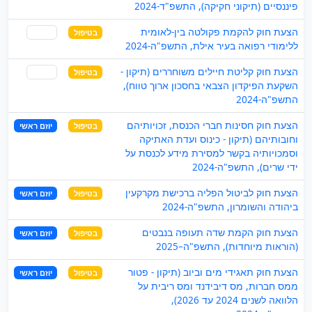
פיננסיים (תיקוני חקיקה), התשפ"ד-2024
הצעת חוק להקמת פקולטה בין-לאומית
בטיפול
שותף
ללימודי רפואה בעיר אילת, התשפ"ה-2024
הצעת חוק קליטת חיילים משוחררים (תיקון -
בטיפול
שותף
השקעת הפיקדון הצבאי בחסכון ארוך טווח),
התשפ"ה-2024
הצעת חוק חסינות חברי הכנסת, זכויותיהם
בטיפול
יוזם ראשי
וחובותיהם (תיקון - כינוס ועדת האתיקה
וסמכויותיה בקשר למסירת מידע לכנסת על
ידי שרים), התשפ"ה-2024
הצעת חוק לביטול הפליה ברכישת מקרקעין
בטיפול
יוזם ראשי
ביהודה והשומרון, התשפ"ה-2024
הצעת חוק הקמת שדה תעופה בנבטים
בטיפול
יוזם ראשי
(הוראות מיוחדות), התשפ"ה–2025
הצעת חוק תאגידי מים וביוב (תיקון - פטור
בטיפול
יוזם ראשי
ממס חברות, מס דיבידנד ומס ריבית על
הלוואה לשנים 2024 עד 2026),