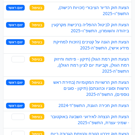
הצעת חוק הדיור הציבורי (זכויות רכישה),
בטיפול
יוזם ראשי
התשפ"ו–2025
הצעת חוק לביטול ההפליה ברכישת מקרקעין
בטיפול
יוזם ראשי
ביהודה והשומרון, התשפ"ו–2025
הצעת חוק הגנה על קטינים (הזכות למחיקת
בטיפול
יוזם ראשי
מידע אישי), התשפ"ה-2025
הצעת חוק רמת הגולן (תיקון - פיתוח וחיזוק
בטיפול
שותף
רמת הגולן, וקביעת יום לציון רמת הגולן),
התשפ"ה-2025
הצעת חוק הרשויות המקומיות (בחירת ראש
בטיפול
יוזם ראשי
הרשות וסגניו וכהונתם) (תיקון - סגנים
נוספים), התשפ"ה-2025
הצעת חוק חכירה הוגנת, התשפ"ד-2024
בטיפול
יוזם ראשי
הצעת חוק הנצחה לאירועי השבעה באוקטובר
בטיפול
שותף
- שמיני עצרת, התשפ"ו-2025
הצעת חוק זיכרון הטבח והנצחת הגבורה ביום
בטיפול
שותף