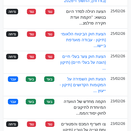
(בוררות), התשפ"ו–2026
25/02/26
הצעה רגילה לסדר היום
נגד
נגד
נדחה
בנושא: "הקמת ועדת
חקירה פרלמנ...
25/02/26
הצעת חוק הביטוח הלאומי
נגד
נגד
נדחה
(תיקון - עבודה מועדפת
ביישו...
25/02/26
הצעת חוק צער בעלי חיים
נגד
נגד
נדחה
(הגנה על בעלי חיים) (תיקון
...
25/02/26
הצעת חוק השמירה על
בעד
בעד
עבר
המקומות הקדושים (תיקון -
ייעוץ ...
23/02/26
הקמה מחדש של הוועדה
בעד
בעד
עבר
המיוחדת לתיקונים
לחוק-יסוד:הממ...
23/02/26
צו תעריף המכס והפטורים
נגד
נגד
נדחה
ומס קנייה על טובין (תיקון