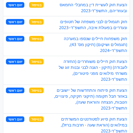
הצעת חוק לעשיית דין במחבלי החמאס
בטיפול
יוזם ראשי
ובעוזריהם, התשפ"ד-2023
חוק תגמולים לבני משפחה של חטופים
בטיפול
יוזם ראשי
ונעדרים בפעולת איבה, התשפ"ד–2023
חוק משפחות חיילים שנספו במערכה
בטיפול
יוזם ראשי
(תגמולים ושיקום) (תיקון מס' 43),
התשפ"ד–2024
הצעת חוק חיילים משוחררים (החזרה
בטיפול
יוזם ראשי
לעבודה) (תיקון - הגנה לבני ובנות זוג של
משרתי מילואים מפני פיטורים),
התשפ"ד-2023
הצעת חוק פיתוח והתחדשות של יישובים
בטיפול
יוזם ראשי
באזור חבל תקומה (תיקוני חקיקה, פיצויים,
הטבות, הנצחה והוראת שעה),
התשפ"ד-2023
הצעת חוק סיוע לסטודנטים המשרתים
בטיפול
יוזם ראשי
במילואים (הוראת שעה - חרבות ברזל),
התשפ"ד-2023