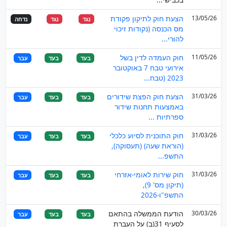
13/05/26
הצעת חוק לתיקון פקודת
נגד
נגד
נדחה
מס הכנסה (נקודות זיכוי
להורי...
11/05/26
חוק העמדה לדין בשל
בעד
בעד
עבר
אירועי טבח 7 באוקטובר
2023 (טבח...
31/03/26
הצעת חוק הפצת שידורים
בעד
בעד
עבר
באמצעות תחנות שידור
ספרתיות ...
31/03/26
חוק התוכנית לסיוע כלכלי
בעד
בעד
עבר
(הוראת שעה) (תעסוקה),
התשפ...
31/03/26
חוק שירות לאומי-אזרחי
בעד
בעד
עבר
(תיקון מס' 9),
התשפ"ו-2026
30/03/26
הודעת הממשלה בהתאם
בעד
בעד
עבר
לסעיף 31(ב) על העברת