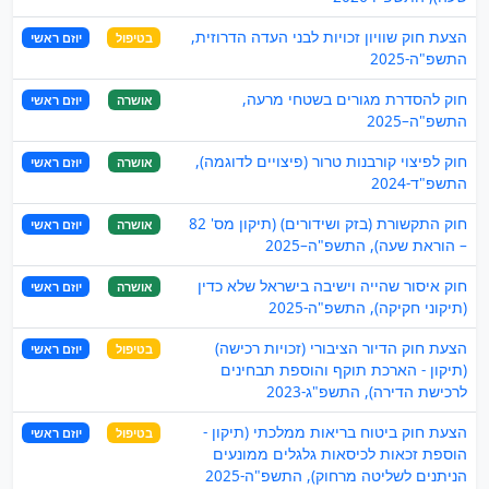
הצעת חוק שוויון זכויות לבני העדה הדרוזית,
בטיפול
יוזם ראשי
התשפ"ה-2025
חוק להסדרת מגורים בשטחי מרעה,
אושרה
יוזם ראשי
התשפ"ה–2025
חוק לפיצוי קורבנות טרור (פיצויים לדוגמה),
אושרה
יוזם ראשי
התשפ"ד-2024
חוק התקשורת (בזק ושידורים) (תיקון מס' 82
אושרה
יוזם ראשי
– הוראת שעה), התשפ"ה–2025
חוק איסור שהייה וישיבה בישראל שלא כדין
אושרה
יוזם ראשי
(תיקוני חקיקה), התשפ"ה-2025
הצעת חוק הדיור הציבורי (זכויות רכישה)
בטיפול
יוזם ראשי
(תיקון - הארכת תוקף והוספת תבחינים
לרכישת הדירה), התשפ"ג-2023
הצעת חוק ביטוח בריאות ממלכתי (תיקון -
בטיפול
יוזם ראשי
הוספת זכאות לכיסאות גלגלים ממונעים
הניתנים לשליטה מרחוק), התשפ"ה-2025