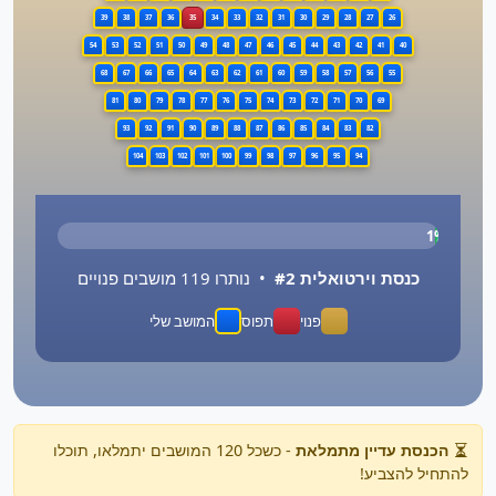
39
38
37
36
35
34
33
32
31
30
29
28
27
26
54
53
52
51
50
49
48
47
46
45
44
43
42
41
40
68
67
66
65
64
63
62
61
60
59
58
57
56
55
81
80
79
78
77
76
75
74
73
72
71
70
69
93
92
91
90
89
88
87
86
85
84
83
82
104
103
102
101
100
99
98
97
96
95
94
1%
כנסת וירטואלית #2
• נותרו 119 מושבים פנויים
פנוי
תפוס
המושב שלי
הכנסת עדיין מתמלאת
- כשכל 120 המושבים יתמלאו, תוכלו
להתחיל להצביע!