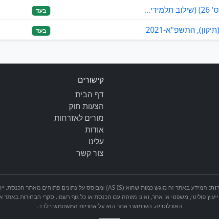
י...
בעד
ון), התשפ"א-2021
בעד
קישורים
דף הבית
הצעות חוק
מורים לאזרחות
אודות
עלינו
צור קשר
ות:
המידע באתר זה מוגש כמות שהוא (AS IS) ומבוסס על נתונים פתוחים 
ייעוץ פוליטי, משפטי או אחר, ואינו מזוהה עם הכנסת או כל גוף רשמי. סקרי הבחירות באתר א
האוכלוסייה. השימוש באתר הוא על אחריות המשתמש בלבד.