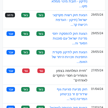
(תיקון - חובת מינוי ממלא
מקו...
29/05/24
הצעת חוק רשות מקרקעי
בעד
בעד
נדחה
ישראל (תיקון - העדפת
רכישת קר...
29/05/24
הצעת חוק להפסקת יחסי
בעד
בעד
עבר
מדינת ישראל עם סוכנות
הסעד וה...
29/05/24
הצעת חוק לתיקון פקודת
בעד
בעד
עבר
החסינות וזכויות-היתר של
האומ...
27/05/24
"חזית המלחמה בצפון
נגד
נגד
עבר
והמחירים חסרי התקדים
לאזרחים"
01/04/24
חוק מניעת פגיעת גוף
בעד
בעד
עבר
שידורים זר בביטחון
המדינה (הור...
27/03/24
הצעת חוק הכניסה לישראל
בעד
בעד
עבר