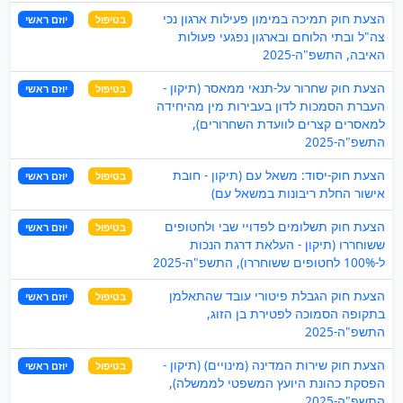
הצעת חוק תמיכה במימון פעילות ארגון נכי
בטיפול
יוזם ראשי
צה"ל ובתי הלוחם ובארגון נפגעי פעולות
האיבה, התשפ"ה-2025
הצעת חוק שחרור על-תנאי ממאסר (תיקון -
בטיפול
יוזם ראשי
העברת הסמכות לדון בעבירות מין מהיחידה
למאסרים קצרים לוועדת השחרורים),
התשפ"ה-2025
הצעת חוק-יסוד: משאל עם (תיקון - חובת
בטיפול
יוזם ראשי
אישור החלת ריבונות במשאל עם)
הצעת חוק תשלומים לפדויי שבי ולחטופים
בטיפול
יוזם ראשי
ששוחררו (תיקון - העלאת דרגת הנכות
ל-100% לחטופים ששוחררו), התשפ"ה-2025
הצעת חוק הגבלת פיטורי עובד שהתאלמן
בטיפול
יוזם ראשי
בתקופה הסמוכה לפטירת בן הזוג,
התשפ"ה-2025
הצעת חוק שירות המדינה (מינויים) (תיקון -
בטיפול
יוזם ראשי
הפסקת כהונת היועץ המשפטי לממשלה),
התשפ"ה-2025