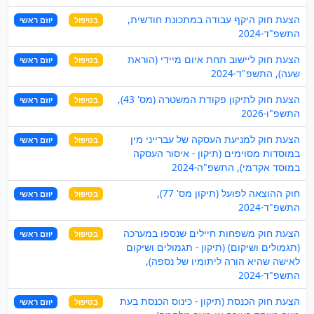
הצעת חוק היקף עבודה במתכונת חודשית,
בטיפול
יוזם ראשי
התשפ"ד-2024
הצעת חוק ליישוב תחת איום מיידי (הוראת
בטיפול
יוזם ראשי
שעה), התשפ"ד-2024
הצעת חוק לתיקון פקודת המשטרה (מס' 43),
בטיפול
יוזם ראשי
התשפ"ו-2026
הצעת חוק למניעת העסקה של עברייני מין
בטיפול
יוזם ראשי
במוסדות מסוימים (תיקון - איסור העסקה
במוסד אקדמי), התשפ"ה-2024
חוק ההוצאה לפועל (תיקון מס' 77),
בטיפול
יוזם ראשי
התשפ"ד-2024
הצעת חוק משפחות חיילים שנספו במערכה
בטיפול
יוזם ראשי
(תגמולים ושיקום) (תיקון - תגמולים ושיקום
לאישה שהיא הורה ליתומיו של נספה),
התשפ"ד-2024
הצעת חוק הכנסת (תיקון - כינוס הכנסת בעת
בטיפול
יוזם ראשי