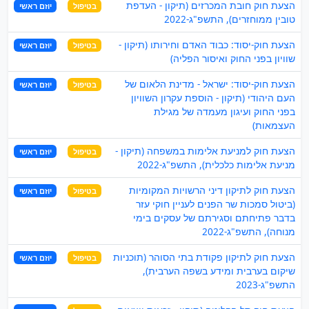
הצעת חוק חובת המכרזים (תיקון - העדפת
בטיפול
יוזם ראשי
טובין ממוחזרים), התשפ"ג-2022
הצעת חוק-יסוד: כבוד האדם וחירותו (תיקון -
בטיפול
יוזם ראשי
שוויון בפני החוק ואיסור הפליה)
הצעת חוק-יסוד: ישראל - מדינת הלאום של
בטיפול
יוזם ראשי
העם היהודי (תיקון - הוספת עקרון השוויון
בפני החוק ועיגון מעמדה של מגילת
העצמאות)
הצעת חוק למניעת אלימות במשפחה (תיקון -
בטיפול
יוזם ראשי
מניעת אלימות כלכלית), התשפ"ג-2022
הצעת חוק לתיקון דיני הרשויות המקומיות
בטיפול
יוזם ראשי
(ביטול סמכות שר הפנים לעניין חוקי עזר
בדבר פתיחתם וסגירתם של עסקים בימי
מנוחה), התשפ"ג-2022
הצעת חוק לתיקון פקודת בתי הסוהר (תוכניות
בטיפול
יוזם ראשי
שיקום בערבית ומידע בשפה הערבית),
התשפ"ג-2023