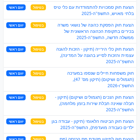
הצעת חוק סמכויות להתמודדות עם כלי טיס
בטיפול
יוזם ראשי
בלתי מאויש, התשפ"ה-2025
הצעת חוק הפסקת כהונה של נושאי משרה
בטיפול
יוזם ראשי
בכירים בתקופת הכהונה הראשונית של
ממשלה חדשה, התשפ"ה-2025
הצעת חוק כלי הירייה (תיקון - הזכות להגנה
בטיפול
יוזם ראשי
עצמית והזכות לסייע בהגנה על המדינה),
התשפ"ה-2025
חוק משפחות חיילים שנספו במערכה
בטיפול
יוזם ראשי
(תגמולים ושיקום) (תיקון מס' 47),
התשפ"ו-2026
הצעת חוק הנכים (תגמולים ושיקום) (תיקון -
בטיפול
יוזם ראשי
חבלה שאינה חבלת שירות בזמן מלחמה),
התשפ"ה-2025
הצעת חוק הביטוח הלאומי (תיקון - עבודה בגן
בטיפול
יוזם ראשי
ילדים כעבודה מועדפת), התשפ"ה-2025
הצעת חוק לתיקון פקודת מס הכנסה (מס
בטיפול
יוזם ראשי