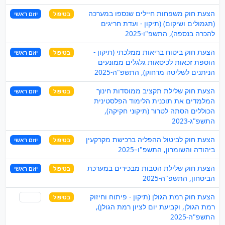
הצעת חוק משפחות חיילים שנספו במערכה
בטיפול
יוזם ראשי
(תגמולים ושיקום) (תיקון - ועדת חריגים
להכרה בנספה), התשפ"ו-2025
הצעת חוק ביטוח בריאות ממלכתי (תיקון -
בטיפול
יוזם ראשי
הוספת זכאות לכיסאות גלגלים ממונעים
הניתנים לשליטה מרחוק), התשפ"ה-2025
הצעת חוק שלילת תקציב ממוסדות חינוך
בטיפול
יוזם ראשי
המלמדים את תוכנית הלימוד הפלסטינית
הכוללים הסתה לטרור (תיקוני חקיקה),
התשפ"ג-2023
הצעת חוק לביטול ההפליה ברכישת מקרקעין
בטיפול
יוזם ראשי
ביהודה והשומרון, התשפ"ו–2025
הצעת חוק שלילת הטבות מבכירים במערכת
בטיפול
יוזם ראשי
הביטחון, התשפ"ה-2025
הצעת חוק רמת הגולן (תיקון - פיתוח וחיזוק
בטיפול
שותף
רמת הגולן, וקביעת יום לציון רמת הגולן),
התשפ"ה-2025