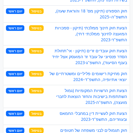
חוק הספורט (תיקון מס' 18 והוראת שעה),
בטיפול
יוזם ראשי
התשפ"ה–2025
הצעת חוק חינוך ממלכתי (תיקון - סמכויות
בטיפול
יוזם ראשי
המועצה לחינוך ממלכתי דתי),
התשפ"ד-2023
הצעת חוק עובדים זרים (תיקון - אי־תחולת
בטיפול
יוזם ראשי
הסדר פנסיוני על עובד זר המועסק אצל יחיד
בענף הסיעוד), התשפ"ג-2023
חוק מחיקת רישומים פליליים ומשטרתיים של
בטיפול
יוזם ראשי
יוצאי אתיופיה, התשפ"ד–2024
הצעת חוק הרשויות המקומיות (גמול
בטיפול
יוזם ראשי
השתתפות בישיבות והחזר הוצאות לחברי
מועצה), התשפ"ה-2025
הצעת חוק לעשיית דין במחבלי החמאס
בטיפול
יוזם ראשי
ובעוזריהם, התשפ"ד-2023
חוק תגמולים לבני משפחה של חטופים
בטיפול
יוזם ראשי