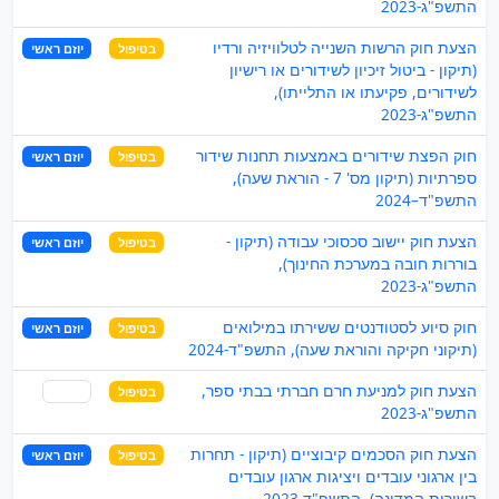
התשפ"ג-2023
הצעת חוק הרשות השנייה לטלוויזיה ורדיו
בטיפול
יוזם ראשי
(תיקון - ביטול זיכיון לשידורים או רישיון
לשידורים, פקיעתו או התלייתו),
התשפ"ג-2023
חוק הפצת שידורים באמצעות תחנות שידור
בטיפול
יוזם ראשי
ספרתיות (תיקון מס' 7 - הוראת שעה),
התשפ"ד–2024
הצעת חוק יישוב סכסוכי עבודה (תיקון -
בטיפול
יוזם ראשי
בוררות חובה במערכת החינוך),
התשפ"ג-2023
חוק סיוע לסטודנטים ששירתו במילואים
בטיפול
יוזם ראשי
(תיקוני חקיקה והוראת שעה), התשפ"ד-2024
הצעת חוק למניעת חרם חברתי בבתי ספר,
בטיפול
שותף
התשפ"ג-2023
הצעת חוק הסכמים קיבוציים (תיקון - תחרות
בטיפול
יוזם ראשי
בין ארגוני עובדים ויציגות ארגון עובדים
בשירות המדינה), התשפ"ד-2023