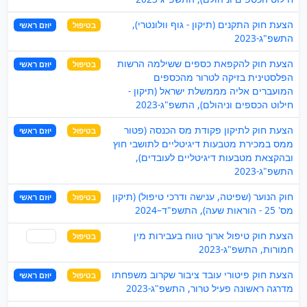
הצעת חוק התקנים (תיקון - גוף וולונטרי),
בטיפול
יוזם ראשי
התשפ"ג-2023
הצעת חוק להקפאת כספים ששילמה הרשות
בטיפול
יוזם ראשי
הפלסטינית בזיקה לטרור מהכספים
המועברים אליה מממשלת ישראל (תיקון -
חילוט הכספים וניהולם), התשפ"ג-2023
הצעת חוק לתיקון פקודת מס הכנסה (פטור
בטיפול
יוזם ראשי
ממס במכירת מטבעות דיגיטליים לתושבי חוץ
ובהקצאת מטבעות דיגיטליים לעובדים),
התשפ"ג-2023
חוק הנוער (שפיטה, ענישה ודרכי טיפול) (תיקון
בטיפול
יוזם ראשי
מס' 25 - הוראות שעה), התשפ"ד–2024
הצעת חוק טיפול ארוך טווח בעבירות מין
בטיפול
שותף
חמורות, התשפ"ג-2023
הצעת חוק פיטורי עובד ציבור שקרוב משפחתו
בטיפול
יוזם ראשי
מדרגה ראשונה פעיל טרור, התשפ"ג-2023