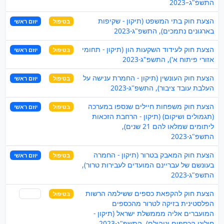
התשפ"ג–2023
הצעת חוק בתי המשפט (תיקון - שקיפות
בטיפול
יוזם ראשי
בארגונים נתמכים), התשפ"ג-2023
הצעת חוק לעידוד השקעות הון (תיקון - תחומי
בטיפול
יוזם ראשי
אזורי פיתוח א'), התשפ"ג-2023
הצעת חוק העונשין (תיקון - החמרת ענישה על
בטיפול
יוזם ראשי
העלבת עובד ציבור), התשפ''ג-2023
הצעת חוק משפחות חיילים שנספו במערכה
בטיפול
יוזם ראשי
(תגמולים ושיקום) (תיקון - הרחבת הזכאות
ליתומים שמלאו להם 21 שנים),
התשפ"ג-2023
הצעת חוק המאבק בטרור (תיקון - החמרה
בטיפול
יוזם ראשי
בעונשם של עבריינם המועדים לעבירות טרור),
התשפ"ג-2023
הצעת חוק להקפאת כספים ששילמה הרשות
בטיפול
שותף
הפלסטינית בזיקה לטרור מהכספים
המועברים אליה מממשלת ישראל (תיקון -
חילוט הכספים וניהולם), התשפ"ג-2023