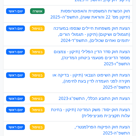
חוק הכשרות המשפטית והאפוטרופסות
אושרה
יוזם ראשי
(תיקון מס' 22 והוראת שעה), התשפ"ה–2025
הצעת חוק משפחות חיילים שנספו במערכה
בטיפול
יוזם ראשי
(תגמולים ושיקום) (תיקון - תגמולי הורים,
יתומים ואחים שכולים), התשפ"ד-2024
הצעת חוק סדר הדין הפלילי (תיקון - צמצום
בטיפול
יוזם ראשי
מספר הדיונים מטעמי ביטחון המדינה),
התשפ״ו-2025
הצעת חוק השיפוט הצבאי (תיקון - בדיקה או
בטיפול
יוזם ראשי
חקירה לפני העמדה לדין בעת לחימה),
התשפ"ה-2025
הצעת חוק התובע הכללי, התשפ"ג-2023
בטיפול
יוזם ראשי
הצעת חוק-יסוד: משק המדינה (תיקון - בחינת
בטיפול
יוזם ראשי
עלות תקציבית מוניציפלית)
הצעת חוק הפיקוח הפרלמנטרי,
בטיפול
יוזם ראשי
התשפ"ה-2025