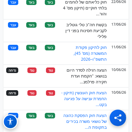
22/06/26
חוק כליאתם של לוחמים
בעד
בעד
עבר
בלתי חוקיים (תיקון מס' 4
והור...
17/06/26
בקשת חה"כ טלי גוטליב
בעד
בעד
עבר
לקביעת חסינות בפני דין
פלילי
11/06/26
חוק לתיקון פקודת
בעד
בעד
עבר
המשטרה (מס' 45),
התשפ"ו–2026
10/06/26
הצעה רגילה לסדר היום
נגד
נגד
נדחה
בנושא: "הקמת ועדת
חקירה פרלמנ...
10/06/26
הצעת חוק העונשין (תיקון -
נגד
נגד
נדחה
החמרת ענישה על פגיעה
בקט...
10/06/26
הצעת חוק הפסקת כהונה
בעד
בעד
עבר
של נושאי משרה בכירים
בתקופת ה...