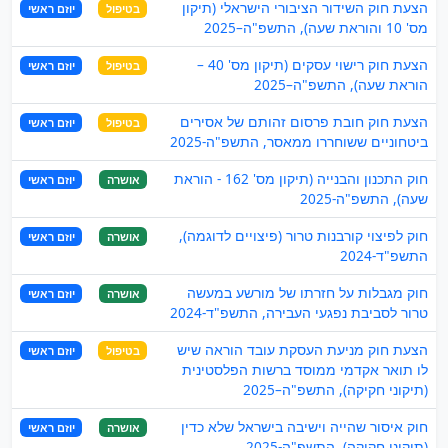
הצעת חוק השידור הציבורי הישראלי (תיקון
בטיפול
יוזם ראשי
מס' 10 והוראת שעה), התשפ"ה–2025
הצעת חוק רישוי עסקים (תיקון מס' 40 –
בטיפול
יוזם ראשי
הוראת שעה), התשפ"ה–2025
הצעת חוק חובת פרסום זהותם של אסירים
בטיפול
יוזם ראשי
ביטחוניים ששוחררו ממאסר, התשפ"ה-2025
חוק התכנון והבנייה (תיקון מס' 162 - הוראת
אושרה
יוזם ראשי
שעה), התשפ"ה-2025
חוק לפיצוי קורבנות טרור (פיצויים לדוגמה),
אושרה
יוזם ראשי
התשפ"ד-2024
חוק מגבלות על חזרתו של מורשע במעשה
אושרה
יוזם ראשי
טרור לסביבת נפגעי העבירה, התשפ"ד-2024
הצעת חוק מניעת העסקת עובד הוראה שיש
בטיפול
יוזם ראשי
לו תואר אקדמי ממוסד ברשות הפלסטינית
(תיקוני חקיקה), התשפ"ה–2025
חוק איסור שהייה וישיבה בישראל שלא כדין
אושרה
יוזם ראשי
(תיקוני חקיקה), התשפ"ה-2025