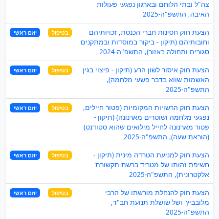
צה"ל ובתי הלוחם ובארגון נפגעי פעולות
האיבה, התשפ"ה-2025
הצעת חוק חסינות חברי הכנסת, זכויותיהם
בטיפול
יוזם ראשי
וחובותיהם (תיקון - ביקור במוסדות ובמתקנים
סגורים ותחולה באזור), התשפ"ה-2024
הצעת חוק איסור לשון הרע (תיקון - פיצוי בגין
בטיפול
יוזם ראשי
האשמות שווא בדבר פשעי מלחמה),
התשפ"ה-2025
הצעת חוק הרשויות המקומיות (פטור חיילים,
בטיפול
יוזם ראשי
נפגעי מלחמה ושוטרים מארנונה) (תיקון -
פטור מארנונה לחייל מילואים שהוא סטודנט)
(הוראת שעה), התשפ"ה-2025
הצעת חוק למניעת הטרדה מינית (תיקון -
בטיפול
יוזם ראשי
חשיפת זהותו של מטריד ברשת תקשורת
אלקטרונית), התשפ"ה-2025
הצעת חוק להנחלת מורשתו של הרבי
בטיפול
יוזם ראשי
מלובביץ' ושל שושלת תנועת חב"ד,
התשפ"ה-2025