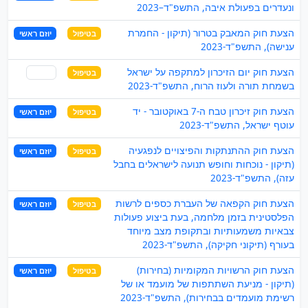
ונעדרים בפעולת איבה, התשפ"ד–2023
הצעת חוק המאבק בטרור (תיקון - החמרת
בטיפול
יוזם ראשי
ענישה), התשפ"ד-2023
הצעת חוק יום הזיכרון למתקפה על ישראל
בטיפול
שותף
בשמחת תורה ולעוז הרוח, התשפ"ד-2023
הצעת חוק זיכרון טבח ה-7 באוקטובר - יד
בטיפול
יוזם ראשי
עוטף ישראל, התשפ"ד-2023
הצעת חוק ההתנתקות והפיצויים לנפגעיה
בטיפול
יוזם ראשי
(תיקון - נוכחות וחופש תנועה לישראלים בחבל
עזה), התשפ"ד-2023
הצעת חוק הקפאה של העברת כספים לרשות
בטיפול
יוזם ראשי
הפלסטינית בזמן מלחמה, בעת ביצוע פעולות
צבאיות משמעותיות ובתקופת מצב מיוחד
בעורף (תיקוני חקיקה), התשפ"ד-2023
הצעת חוק הרשויות המקומיות (בחירות)
בטיפול
יוזם ראשי
(תיקון - מניעת השתתפות של מועמד או של
רשימת מועמדים בבחירות), התשפ"ד-2023