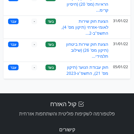
הראיות (מס' 20) (חיסיון
קרימ...
31/01/22
הצעת חוק שירות
בעד
-
עבר
לאומי-אזרחי (תיקון מס' 4),
התשפ"ב-2...
31/01/22
הצעת חוק שירות ביטחון
בעד
-
עבר
(תיקון מס' 26) (שילוב
תלמידי...
05/01/22
חוק עבודת הנוער (תיקון
בעד
-
עבר
מס' 21), התשפ"ג-2023
קול האזרח
פלטפורמה לשקיפות פוליטית והשתתפות אזרחית
קישורים