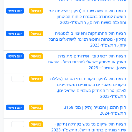
הצעת חוק חופשה שנתית (תיקון - אי-קיזוז ימי
בטיפול
יוזם ראשי
חופשה למתנדב במסגרת כוחות הביטחון
וההצלה בשעת חירום), התשפ"ד-2023
הצעת חוק ההתנתקות והפיצויים לנפגעיה
בטיפול
יוזם ראשי
(תיקון - נוכחות וחופש תנועה לישראלים בחבל
עזה), התשפ"ד-2023
הצעת חוק רכש טובין ושירותים מתוצרת
בטיפול
יוזם ראשי
הארץ או מעוסק ישראלי (חרבות ברזל - הוראת
שעה), התשפ"ד-2023
הצעת חוק לתיקון פקודת בתי הסוהר (שלילת
בטיפול
שותף
ביקורים מאסירים ביטחוניים המשתייכים
לארגון טרור המחזיק בשבויים ישראליים),
התשפ"ד-2023
חוק התכנון והבנייה (תיקון מס' 158),
בטיפול
יוזם ראשי
התשפ"ה-2024
הצעת חוק שיקום נכי נפש בקהילה (תיקון -
בטיפול
שותף
שינוי מונחים בתחום הדיור), התשפ"ד-2023