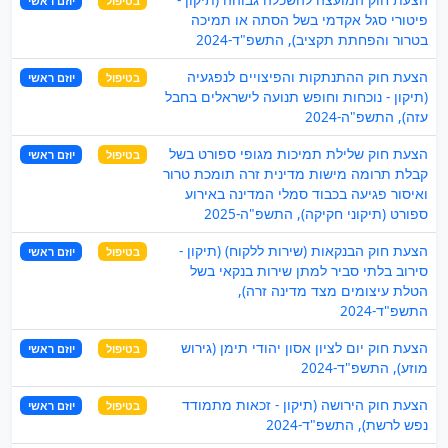
בטיפול
יוזם ראשי
פיטורי סגל אקדמי בשל הסתה או תמיכה
בטרור והפחתת תקציב), התשפ"ד-2024
הצעת חוק ההתנתקות והפיצויים לנפגעיה
בטיפול
יוזם ראשי
(תיקון - נוכחות וחופש תנועה לישראלים בחבל
עזה), התשפ"ה-2024
הצעת חוק שלילת תמיכות מגופי ספורט בשל
בטיפול
יוזם ראשי
קבלת תרומה מישות מדינית זרה תומכת טרור
ואיסור פגיעה בכבוד סמלי המדינה באירוע
ספורט (תיקוני חקיקה), התשפ"ה-2025
הצעת חוק הבנקאות (שירות ללקוח) (תיקון -
בטיפול
יוזם ראשי
סירוב בלתי סביר למתן שירות בנקאי בשל
הטלת עיצומים מצד מדינה זרה),
התשפ"ד-2024
הצעת חוק יום לציון אסון יהודי תימן (גירוש
בטיפול
יוזם ראשי
מוזע), התשפ"ד-2024
הצעת חוק הירושה (תיקון - זכאות מתמודד
בטיפול
יוזם ראשי
נפש לרשת), התשפ"ד-2024