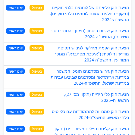
הצעת חוק כליאתם של לוחמים בלתי חוקיים
בטיפול
יוזם ראשי
(תיקון - החלפת המונח לוחמים בלתי חוקיים),
התשפ"ה-2024
הצעת חוק שירות ביטחון (תיקון - הסדרי פטור
בטיפול
יוזם ראשי
משירות), התשפ"ה-2024
הצעת חוק הקמת מחלקה לגיבוש תפיסת
בטיפול
יוזם ראשי
מודיעין חלופית ("איפכא מסתברא") מגופי
המודיעין, התשפ"ה-2024
הצעת חוק גירוש מסתננים תומכי המשטר
בטיפול
יוזם ראשי
במדינת אריתריאה ומסתננים שביצעו עבירות
במדינת ישראל, התשפ"ה-2024
הצעת חוק כלי הירייה (תיקון מס' 27),
בטיפול
יוזם ראשי
התשפ"ה–2025
הצעת חוק סמכויות להתמודדות עם כלי טיס
בטיפול
יוזם ראשי
בלתי מאויש, התשפ"ה-2024
הצעת חוק קליטת חיילים משוחררים (תיקון -
בטיפול
יוזם ראשי
השקעת הפיקדון הצבאי בחסכון ארוך טווח),