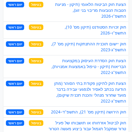
הצעת חוק הביטוח הלאומי (תיקון - מניעת
בטיפול
יוזם ראשי
הטבות הנובעות מריבוי בני זוג),
התשפ"ו-2026
חוק זכויות הסטודנט (תיקון מס' 10),
בטיפול
יוזם ראשי
התשפ"ו–2026
חוק יישום תוכנית ההתנתקות (תיקון מס' 7),
בטיפול
יוזם ראשי
התשפ"ג-2023
הצעת חוק הסדרת העיסוק במקצועות
בטיפול
יוזם ראשי
הבריאות (תיקון - טיפול באמצעות אמנויות),
התשפ"ג-2022
הצעת חוק לתיקון פקודת בתי הסוהר (מתן
בטיפול
יוזם ראשי
הודעה בכתב לאסיר ולנפגעי עבירה בדבר
מועד שחרור מנהלי והכנת תכנית שיקום),
התשפ"ג-2022
חוק הירושה (תיקון מס' 21), התשפ"ד–2024
בטיפול
יוזם ראשי
חוק לביטול אזרחותו או תושבותו של פעיל
בטיפול
יוזם ראשי
טרור שמקבל תגמול עבור ביצוע מעשה הטרור