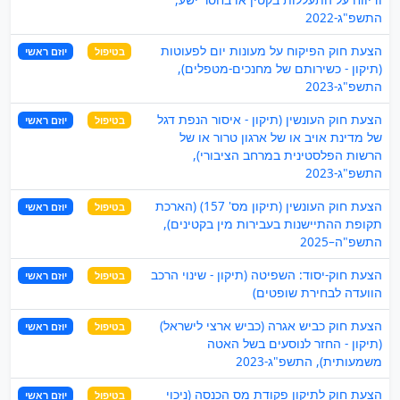
התשפ"ג-2022
הצעת חוק הפיקוח על מעונות יום לפעוטות
בטיפול
יוזם ראשי
(תיקון - כשירותם של מחנכים-מטפלים),
התשפ"ג-2023
הצעת חוק העונשין (תיקון - איסור הנפת דגל
בטיפול
יוזם ראשי
של מדינת אויב או של ארגון טרור או של
הרשות הפלסטינית במרחב הציבורי),
התשפ"ג-2023
הצעת חוק העונשין (תיקון מס' 157) (הארכת
בטיפול
יוזם ראשי
תקופת ההתיישנות בעבירות מין בקטינים),
התשפ"ה–2025
הצעת חוק-יסוד: השפיטה (תיקון - שינוי הרכב
בטיפול
יוזם ראשי
הוועדה לבחירת שופטים)
הצעת חוק כביש אגרה (כביש ארצי לישראל)
בטיפול
יוזם ראשי
(תיקון - החזר לנוסעים בשל האטה
משמעותית), התשפ"ג-2023
הצעת חוק לתיקון פקודת מס הכנסה (ניכוי
בטיפול
יוזם ראשי