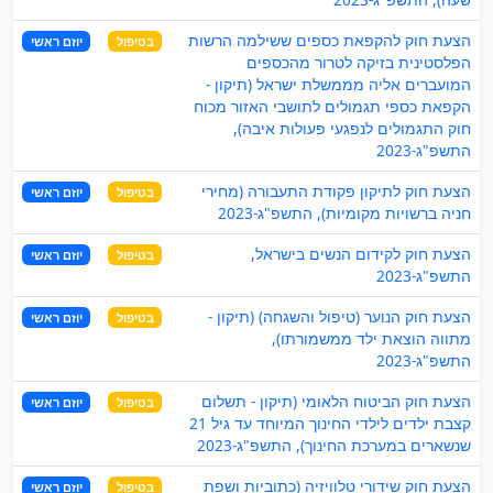
הצעת חוק להקפאת כספים ששילמה הרשות
בטיפול
יוזם ראשי
הפלסטינית בזיקה לטרור מהכספים
המועברים אליה מממשלת ישראל (תיקון -
הקפאת כספי תגמולים לתושבי האזור מכוח
חוק התגמולים לנפגעי פעולות איבה),
התשפ"ג-2023
הצעת חוק לתיקון פקודת התעבורה (מחירי
בטיפול
יוזם ראשי
חניה ברשויות מקומיות), התשפ"ג-2023
הצעת חוק לקידום הנשים בישראל,
בטיפול
יוזם ראשי
התשפ"ג-2023
הצעת חוק הנוער (טיפול והשגחה) (תיקון -
בטיפול
יוזם ראשי
מתווה הוצאת ילד ממשמורתו),
התשפ"ג-2023
הצעת חוק הביטוח הלאומי (תיקון - תשלום
בטיפול
יוזם ראשי
קצבת ילדים לילדי החינוך המיוחד עד גיל 21
שנשארים במערכת החינוך), התשפ"ג-2023
הצעת חוק שידורי טלוויזיה (כתוביות ושפת
בטיפול
יוזם ראשי