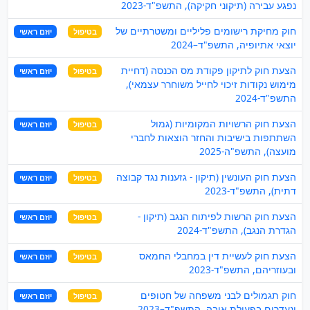
נפגע עבירה (תיקוני חקיקה), התשפ"ד-2023
חוק מחיקת רישומים פליליים ומשטרתיים של
בטיפול
יוזם ראשי
יוצאי אתיופיה, התשפ"ד–2024
הצעת חוק לתיקון פקודת מס הכנסה (דחיית
בטיפול
יוזם ראשי
מימוש נקודות זיכוי לחייל משוחרר עצמאי),
התשפ"ד-2024
הצעת חוק הרשויות המקומיות (גמול
בטיפול
יוזם ראשי
השתתפות בישיבות והחזר הוצאות לחברי
מועצה), התשפ"ה-2025
הצעת חוק העונשין (תיקון - גזענות נגד קבוצה
בטיפול
יוזם ראשי
דתית), התשפ"ד-2023
הצעת חוק הרשות לפיתוח הנגב (תיקון -
בטיפול
יוזם ראשי
הגדרת הנגב), התשפ"ד-2024
הצעת חוק לעשיית דין במחבלי החמאס
בטיפול
יוזם ראשי
ובעוזריהם, התשפ"ד-2023
חוק תגמולים לבני משפחה של חטופים
בטיפול
יוזם ראשי
ונעדרים בפעולת איבה, התשפ"ד–2023