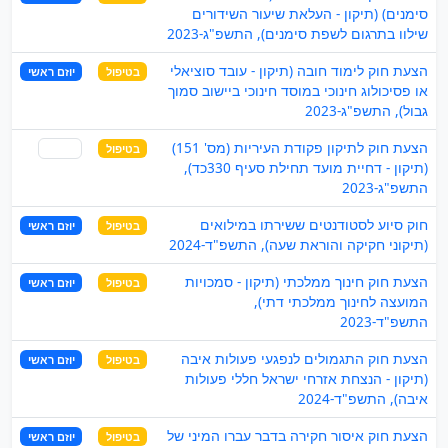
סימנים) (תיקון - העלאת שיעור השידורים
שילוו בתרגום לשפת סימנים), התשפ"ג-2023
הצעת חוק לימוד חובה (תיקון - עובד סוציאלי
בטיפול
יוזם ראשי
או פסיכולוג חינוכי במוסד חינוכי ביישוב סמוך
גבול), התשפ"ג-2023
הצעת חוק לתיקון פקודת העיריות (מס' 151)
בטיפול
שותף
(תיקון - דחיית מועד תחילת סעיף 330כד),
התשפ"ג-2023
חוק סיוע לסטודנטים ששירתו במילואים
בטיפול
יוזם ראשי
(תיקוני חקיקה והוראת שעה), התשפ"ד-2024
הצעת חוק חינוך ממלכתי (תיקון - סמכויות
בטיפול
יוזם ראשי
המועצה לחינוך ממלכתי דתי),
התשפ"ד-2023
הצעת חוק התגמולים לנפגעי פעולות איבה
בטיפול
יוזם ראשי
(תיקון - הנצחת אזרחי ישראל חללי פעולות
איבה), התשפ"ד-2024
הצעת חוק איסור חקירה בדבר עברו המיני של
בטיפול
יוזם ראשי