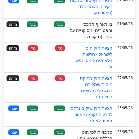
הצעת חוק-יסוד: סמכות
בעד
בעד
עבר
חקירה והעמדה לדין
(תיקוני חקי...
01/06/26
צו תעריף המכס
בעד
בעד
נדחה
והפטורים ומס קנייה על
טובין (תיקון מ...
27/05/26
הצעת חוק חוסן
נגד
נגד
נדחה
לישראל - הרשות
הלאומית לחוסן נפשי
ול...
27/05/26
הצעת חוק מחיקת
נגד
נגד
נדחה
חובות שמקורם
בתגמולי מילואים
במלחמת...
25/05/26
הצעת חוק שיקום נרחב
בעד
בעד
עבר
לחבל התקומה כאזור
מיקוד לאומי ...
25/05/26
סמכויות לפי חוק
בעד
בעד
עבר
הכללת אמצעי זיהוי