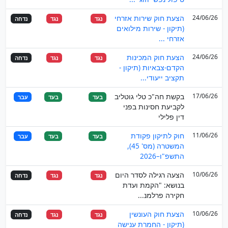
24/06/26
הצעת חוק שירות אזרחי
נגד
נגד
נדחה
(תיקון - שירות מילואים
אזרחי ...
24/06/26
הצעת חוק המכינות
נגד
נגד
נדחה
הקדם-צבאיות (תיקון -
תקציב ייעודי...
17/06/26
בקשת חה"כ טלי גוטליב
בעד
בעד
עבר
לקביעת חסינות בפני
דין פלילי
11/06/26
חוק לתיקון פקודת
בעד
בעד
עבר
המשטרה (מס' 45),
התשפ"ו–2026
10/06/26
הצעה רגילה לסדר היום
נגד
נגד
נדחה
בנושא: "הקמת ועדת
חקירה פרלמנ...
10/06/26
הצעת חוק העונשין
נגד
נגד
נדחה
(תיקון - החמרת ענישה