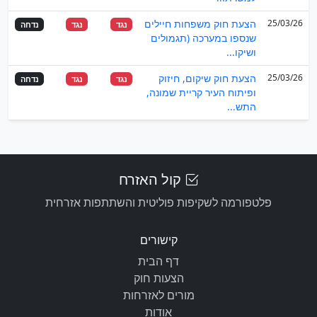
25/03/26
הצעת חוק משפחות חיילים
נגד
נגד
נדחה
שנספו במערכה (תגמולים
ושיקו...
25/03/26
הצעת חוק שיקום, חיזוק
נגד
נגד
נדחה
ופיתוח העיר קריית שמונה,
התש...
קול האזרח
פלטפורמה לשקיפות פוליטית והשתתפות אזרחית
קישורים
דף הבית
הצעות חוק
מורים לאזרחות
אודות