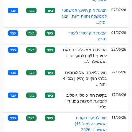
07/07/26
הצעת חוק היועץ המשפטי
בעד
בעד
עבר
לממשלה (חוות דעת, ייצוג
ופיק...
01/07/26
הצעת חוק-יסוד: לימוד
בעד
בעד
עבר
תורה
22/06/26
הודעת הממשלה בהתאם
בעד
בעד
עבר
לסעיף 31(ב) לחוק-יסוד:
הממשלה ל...
22/06/26
חוק כליאתם של לוחמים
בעד
בעד
עבר
בלתי חוקיים (תיקון מס' 4
והור...
17/06/26
בקשת חה"כ טלי גוטליב
בעד
בעד
עבר
לקביעת חסינות בפני דין
פלילי
11/06/26
חוק לתיקון פקודת
בעד
בעד
עבר
המשטרה (מס' 45),
התשפ"ו–2026