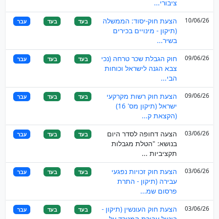
ציבורי...
10/06/26
הצעת חוק-יסוד: הממשלה
בעד
בעד
עבר
(תיקון - מינויים בכירים
בשיר...
09/06/26
חוק הגבלת שכר טרחה (נכי
בעד
בעד
עבר
צבא הגנה לישראל וכוחות
הבי...
09/06/26
הצעת חוק רשות מקרקעי
בעד
בעד
עבר
ישראל (תיקון מס' 16)
(הקצאת ק...
03/06/26
הצעה דחופה לסדר היום
בעד
בעד
עבר
בנושא: "הטלת מגבלות
תקציביות ...
03/06/26
הצעת חוק זכויות נפגעי
בעד
בעד
עבר
עבירה (תיקון - התרת
פרסום שמ...
03/06/26
הצעת חוק העונשין (תיקון -
בעד
בעד
עבר
ביטול עבירת המטרד על