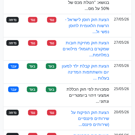
בנושא: "הטלת מכס של
50% על מס...
27/05/26
הצעת חוק חוסן לישראל -
נגד
נגד
נדחה
הרשות הלאומית לחוסן
נפשי ול...
27/05/26
הצעת חוק מחיקת חובות
נגד
נגד
נדחה
שמקורם בתגמולי מילואים
במלחמת...
27/05/26
הצעת חוק קבלת ילד למעון
בעד
בעד
עבר
יום והשתתפות המדינה
בעלות ...
25/05/26
סמכויות לפי חוק הכללת
בעד
בעד
עבר
אמצעי זיהוי ביומטריים
ונתוני...
20/05/26
הצעת חוק הפיקוח על
נגד
נגד
נדחה
שירותים פיננסיים
(שירותים פיננס...