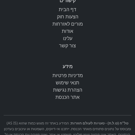
קישורים
דף הבית
הצעות חוק
מורים לאזרחות
אודות
עלינו
צור קשר
מידע
מדיניות פרטיות
תנאי שימוש
הצהרת נגישות
אתר הכנסת
טל"ח (ט.ל.ח) - טעויות לעולם חוזרות:
המידע באתר זה מוגש כמות שהוא (AS IS)
ומבוסס על נתונים פתוחים מאתר הכנסת. ייתכנו אי-דיוקים, השמטות או עיכובים בעדכון
הנתונים. האתר אינו מהווה ייעוץ פוליטי, משפטי או אחר, ואינו מזוהה עם הכנסת או כל