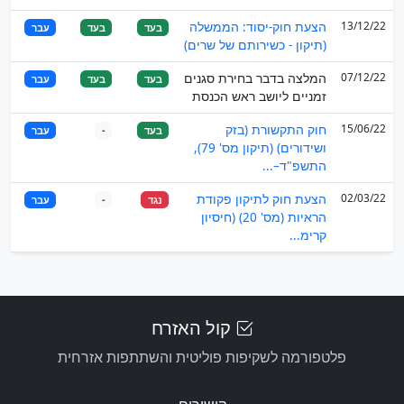
13/12/22
הצעת חוק-יסוד: הממשלה
בעד
בעד
עבר
(תיקון - כשירותם של שרים)
07/12/22
המלצה בדבר בחירת סגנים
בעד
בעד
עבר
זמניים ליושב ראש הכנסת
15/06/22
חוק התקשורת (בזק
בעד
-
עבר
ושידורים) (תיקון מס' 79),
התשפ"ד–...
02/03/22
הצעת חוק לתיקון פקודת
נגד
-
עבר
הראיות (מס' 20) (חיסיון
קרימ...
קול האזרח
פלטפורמה לשקיפות פוליטית והשתתפות אזרחית