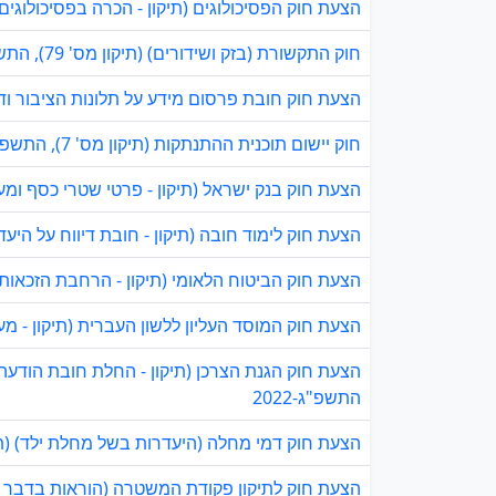
הצעת חוק הפסיכולוגים (תיקון - הכרה בפסיכולוגים מ
חוק התקשורת (בזק ושידורים) (תיקון מס' 79), התשפ"ד–2024
הצעת חוק חובת פרסום מידע על תלונות הציבור ודוח 
חוק יישום תוכנית ההתנתקות (תיקון מס' 7), התשפ"ג-2023
הצעת חוק בנק ישראל (תיקון - פרטי שטרי כסף ומעות)
הצעת חוק לימוד חובה (תיקון - חובת דיווח על היעדרו
הצעת חוק הביטוח הלאומי (תיקון - הרחבת הזכאות למ
הצעת חוק המוסד העליון ללשון העברית (תיקון - מ
הצעת חוק הגנת הצרכן (תיקון - החלת חובת הודעה
התשפ"ג-2022
הצעת חוק דמי מחלה (היעדרות בשל מחלת ילד) (תיקון
הצעת חוק לתיקון פקודת המשטרה (הוראות בדבר פיזו