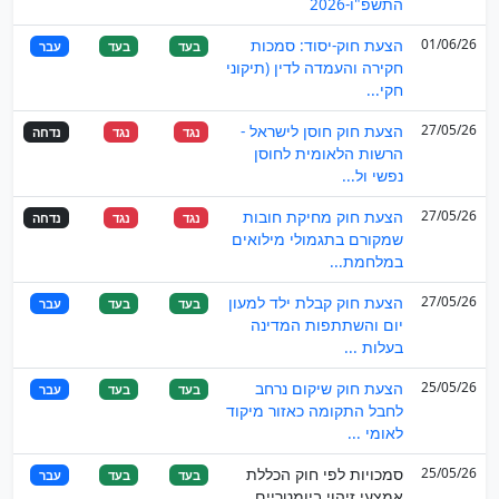
התשפ"ו-2026
01/06/26
הצעת חוק-יסוד: סמכות
בעד
בעד
עבר
חקירה והעמדה לדין (תיקוני
חקי...
27/05/26
הצעת חוק חוסן לישראל -
נגד
נגד
נדחה
הרשות הלאומית לחוסן
נפשי ול...
27/05/26
הצעת חוק מחיקת חובות
נגד
נגד
נדחה
שמקורם בתגמולי מילואים
במלחמת...
27/05/26
הצעת חוק קבלת ילד למעון
בעד
בעד
עבר
יום והשתתפות המדינה
בעלות ...
25/05/26
הצעת חוק שיקום נרחב
בעד
בעד
עבר
לחבל התקומה כאזור מיקוד
לאומי ...
25/05/26
סמכויות לפי חוק הכללת
בעד
בעד
עבר
אמצעי זיהוי ביומטריים