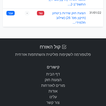
התשפ"ב-2...
31/01/22
הצעת חוק שירות ביטחון
נגד
-
עבר
(תיקון מס' 26) (שילוב
תלמידי...
קול האזרח
פלטפורמה לשקיפות פוליטית והשתתפות אזרחית
קישורים
דף הבית
הצעות חוק
מורים לאזרחות
אודות
עלינו
צור קשר