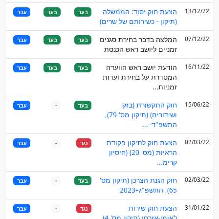
13/12/22
הצעת חוק-יסוד: הממשלה
בעד
בעד
עבר
(תיקון - כשירותם של שרים)
07/12/22
המלצה בדבר בחירת סגנים
בעד
בעד
עבר
זמניים ליושב ראש הכנסת
16/11/22
הודעת יושב ראש הוועדה
בעד
בעד
עבר
המסדרת על בחירת ועדות
זמניות...
15/06/22
חוק התקשורת (בזק
בעד
-
עבר
ושידורים) (תיקון מס' 79),
התשפ"ד–...
02/03/22
הצעת חוק לתיקון פקודת
נגד
-
עבר
הראיות (מס' 20) (חיסיון
קרימ...
02/03/22
חוק הגנת הצרכן (תיקון מס'
בעד
-
עבר
65), התשפ"ג–2023
31/01/22
הצעת חוק שירות
נגד
-
עבר
לאומי-אזרחי (תיקון מס' 4),