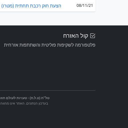
08/11/21
הצעת חוק רכבת תחתית (מטרו) (תיק
קול האזרח
פלטפורמה לשקיפות פוליטית והשתתפות אזרחית
טל"ח (ט.ל.ח) - טעויות לעולם חוזר
בעדכון הנתונים. האתר אינו מהווה 