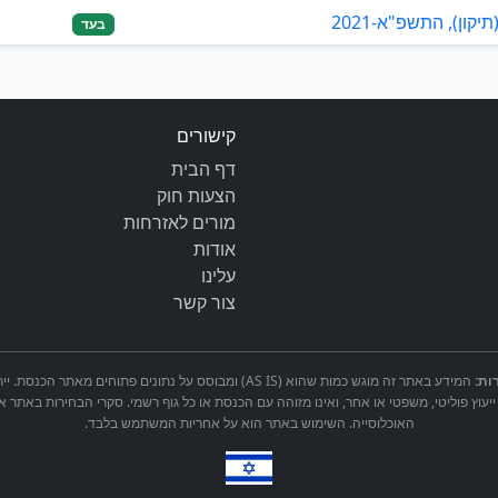
ון), התשפ"א-2021
בעד
קישורים
דף הבית
הצעות חוק
מורים לאזרחות
אודות
עלינו
צור קשר
ות:
המידע באתר זה מוגש כמות שהוא (AS IS) ומבוסס על נתונים פתוחים 
ייעוץ פוליטי, משפטי או אחר, ואינו מזוהה עם הכנסת או כל גוף רשמי. סקרי הבחירות באתר א
האוכלוסייה. השימוש באתר הוא על אחריות המשתמש בלבד.